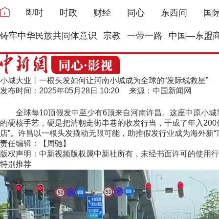
即时
时政
财经
同心
东西问
国
铸牢中华民族共同体意识
宗教
一带一路
中国—东盟
小城大业丨一根头发如何让河南小城成为全球的“发际线救星”
发布时间：2025年05月28日 10:20 来源：中国新闻网
全球每10顶假发中至少有6顶来自河南许昌。这座中原小城靠一
的硬核手艺，硬是把清朝走街串巷的收发行当，干成了年入20
店”。许昌以一根头发撬动无限可能，助推假发行业成为海外新“
责任编辑：【周驰】
版权声明：中新视频版权属中新社所有，未经书面许可的使用行
特别推荐