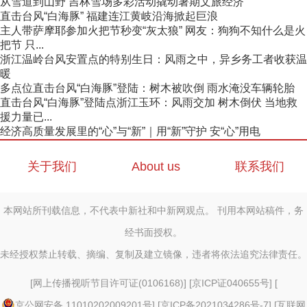
从雪道到山野 吉林雪场多彩活动撬动暑期文旅经济
直击台风“白海豚” 福建连江黄岐沿海掀起巨浪
主人带萨摩耶参加火把节秒变“灰太狼” 网友：狗狗不知什么是火
把节 只...
浙江温岭台风安置点的特别生日：风雨之中，异乡务工者收获温
暖
多点位直击台风“白海豚”登陆：树木被吹倒 雨水淹没车辆轮胎
直击台风“白海豚”登陆点浙江玉环：风雨交加 树木倒伏 当地救
援力量已...
经济高质量发展里的“心”与“新”｜用“新”守护 安“心”用电
关于我们
About us
联系我们
本网站所刊载信息，不代表中新社和中新网观点。 刊用本网站稿件，务
经书面授权。
未经授权禁止转载、摘编、复制及建立镜像，违者将依法追究法律责任。
[
网上传播视听节目许可证(0106168)
] [
京ICP证040655号
] [
京公网安备 11010202009201号
] [
京ICP备2021034286号-7
] [
互联网