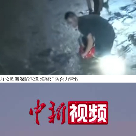
群众坠海深陷泥潭 海警消防合力营救