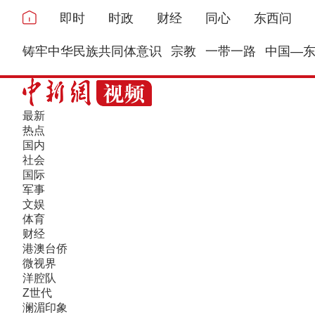
即时
时政
财经
同心
东西问
铸牢中华民族共同体意识
宗教
一带一路
中国—
最新
热点
国内
社会
国际
军事
文娱
体育
财经
港澳台侨
微视界
洋腔队
Z世代
澜湄印象