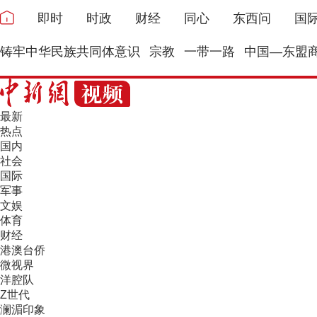
即时
时政
财经
同心
东西问
国
铸牢中华民族共同体意识
宗教
一带一路
中国—东盟
最新
热点
国内
社会
国际
军事
文娱
体育
财经
港澳台侨
微视界
洋腔队
Z世代
澜湄印象