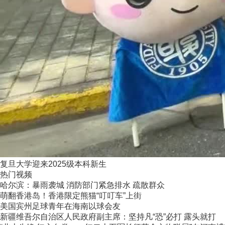
复旦大学迎来2025级本科新生
热门视频
哈尔滨：暴雨袭城 消防部门紧急排水 疏散群众
萌翻香港岛！香港限定熊猫“叮叮车”上街
美国宾州足球青年在海南以球会友
新疆维吾尔自治区人民政府副主席：坚持凡“恐”必打 露头就打