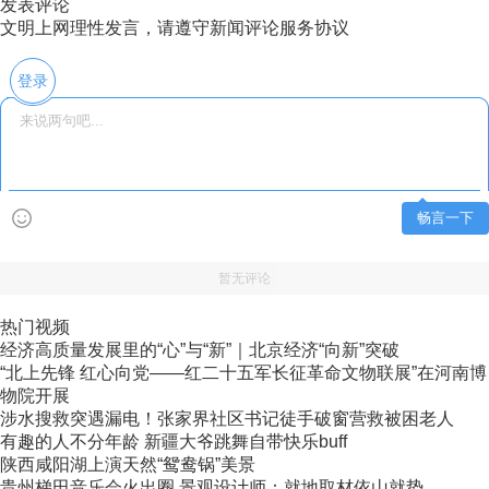
发表评论
文明上网理性发言，请遵守新闻评论服务协议
登录
畅言一下
暂无评论
热门视频
经济高质量发展里的“心”与“新”｜北京经济“向新”突破
“北上先锋 红心向党——红二十五军长征革命文物联展”在河南博
物院开展
涉水搜救突遇漏电！张家界社区书记徒手破窗营救被困老人
有趣的人不分年龄 新疆大爷跳舞自带快乐buff
陕西咸阳湖上演天然“鸳鸯锅”美景
贵州梯田音乐会火出圈 景观设计师：就地取材依山就势