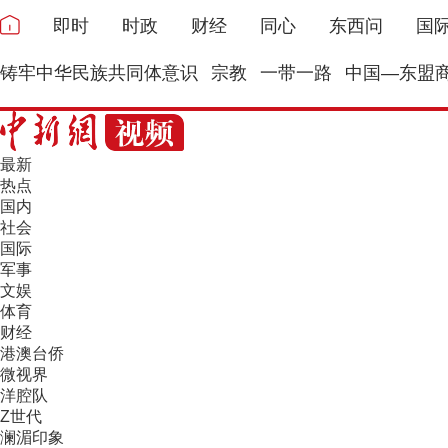
即时
时政
财经
同心
东西问
国
铸牢中华民族共同体意识
宗教
一带一路
中国—东盟
最新
热点
国内
社会
国际
军事
文娱
体育
财经
港澳台侨
微视界
洋腔队
Z世代
澜湄印象