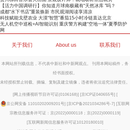
【活力中国调研行】你知道月球南极藏有“天然冰库 ”吗？
成都“水下书店”重装焕新 市民观湖阅读享清凉
科技赋能戈壁农业 大漠“智慧”番茄15小时冷链直达北京
无人机空中巡检+AI智能识别 重庆警方构建“空地一体”夏季防护
网
关于我们
About us
联系我们
本网站所刊载信息，不代表中新社和中新网观点。 刊用本网站稿件，务
经书面授权。
未经授权禁止转载、摘编、复制及建立镜像，违者将依法追究法律责任。
[
网上传播视听节目许可证(0106168)
] [
京ICP证040655号
] [
京公网安备 11010202009201号
] [
京ICP备2021034286号-7
] [
互联网
宗教信息服务许可证：京(2022)0000118；京(2022)0000119
]
[
互联网新闻信息服务许可证10120180010
]