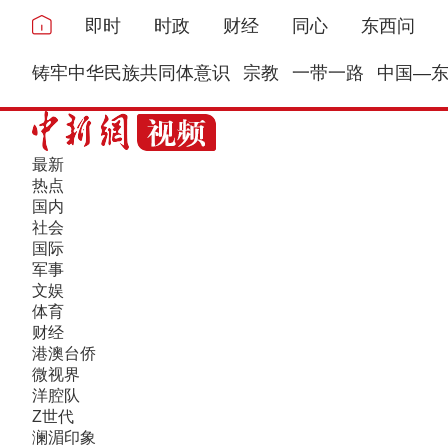
即时
时政
财经
同心
东西问
铸牢中华民族共同体意识
宗教
一带一路
中国—
最新
热点
国内
社会
国际
军事
文娱
体育
财经
港澳台侨
微视界
洋腔队
Z世代
澜湄印象