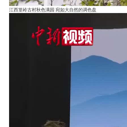
江西篁岭古村秋色满园 宛如大自然的调色盘