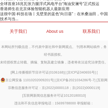
全球首座16兆瓦张力腿浮式风电平台“海油安澜号”正式投运
香港师生在北京体验智能机器人最新应用
这很中国·科技在场丨戈壁里的蓝色“向日葵”：在米桑油田，中国
技术与当...
关于我们
About us
联系我们
本网站所刊载信息，不代表中新社和中新网观点。 刊用本网站稿件，务
经书面授权。
未经授权禁止转载、摘编、复制及建立镜像，违者将依法追究法律责任。
[
网上传播视听节目许可证(0106168)
] [
京ICP证040655号
] [
京公网安备 11010202009201号
] [
京ICP备2021034286号-7
] [
互联网
宗教信息服务许可证：京(2022)0000118；京(2022)0000119
]
[
互联网新闻信息服务许可证10120180010
]
违法和不良信息举报电话：15699788000 举报邮箱：