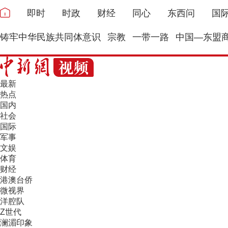
即时
时政
财经
同心
东西问
国
铸牢中华民族共同体意识
宗教
一带一路
中国—东盟
最新
热点
国内
社会
国际
军事
文娱
体育
财经
港澳台侨
微视界
洋腔队
Z世代
澜湄印象