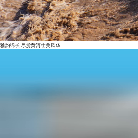
雅韵绵长 尽赏黄河壮美风华