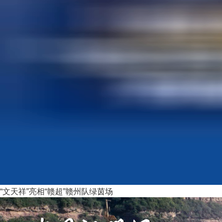
“文天祥”亮相“赣超”赣州队绿茵场