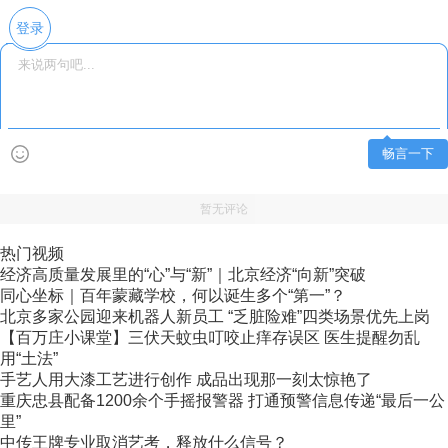
登录
畅言一下
暂无评论
热门视频
经济高质量发展里的“心”与“新”｜北京经济“向新”突破
同心坐标｜百年蒙藏学校，何以诞生多个“第一”？
北京多家公园迎来机器人新员工 “乏脏险难”四类场景优先上岗
【百万庄小课堂】三伏天蚊虫叮咬止痒存误区 医生提醒勿乱
用“土法”
手艺人用大漆工艺进行创作 成品出现那一刻太惊艳了
重庆忠县配备1200余个手摇报警器 打通预警信息传递“最后一公
里”
中传王牌专业取消艺考，释放什么信号？