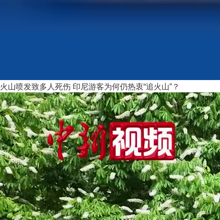
火山喷发致多人死伤 印尼游客为何仍热衷“追火山”？