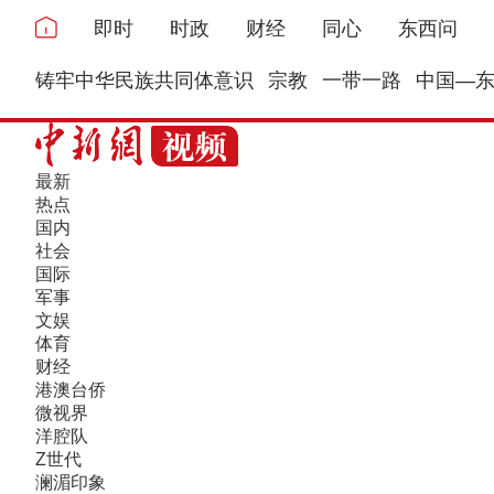
即时
时政
财经
同心
东西问
铸牢中华民族共同体意识
宗教
一带一路
中国—
最新
热点
国内
社会
国际
军事
文娱
体育
财经
港澳台侨
微视界
洋腔队
Z世代
澜湄印象