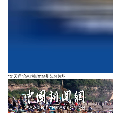
“文天祥”亮相“赣超”赣州队绿茵场