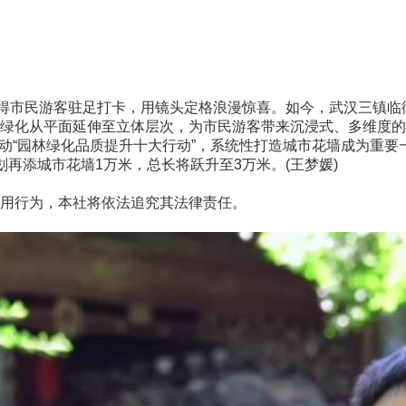
得市民游客驻足打卡，用镜头定格浪漫惊喜。如今，武汉三镇临
绿化从平面延伸至立体层次，为市民游客带来沉浸式、多维度的
动“园林绿化品质提升十大行动”，系统性打造城市花墙成为重要
再添城市花墙1万米，总长将跃升至3万米。(王梦媛)
用行为，本社将依法追究其法律责任。