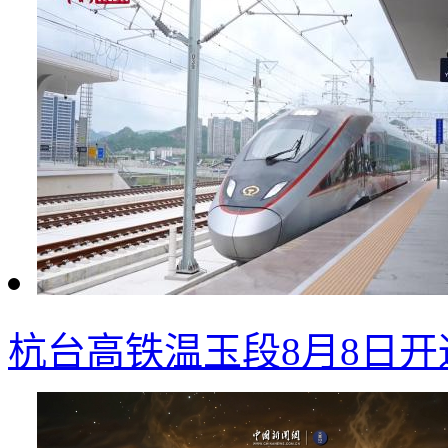
杭台高铁温玉段8月8日开