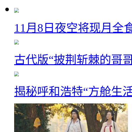
11月8日夜空将现月全
古代版“披荆斩棘的哥
揭秘呼和浩特“方舱生