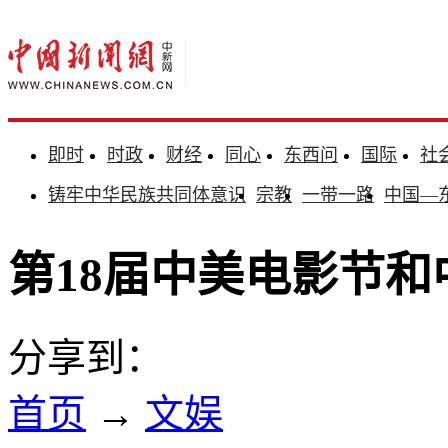
即时
时政
财经
同心
东西问
国际
社
铸牢中华民族共同体意识
宗教
一带一路
中国—
第18届中美电影节
分享到：
首页
→
文娱