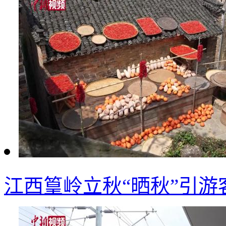
江西篁岭立秋“晒秋”引游