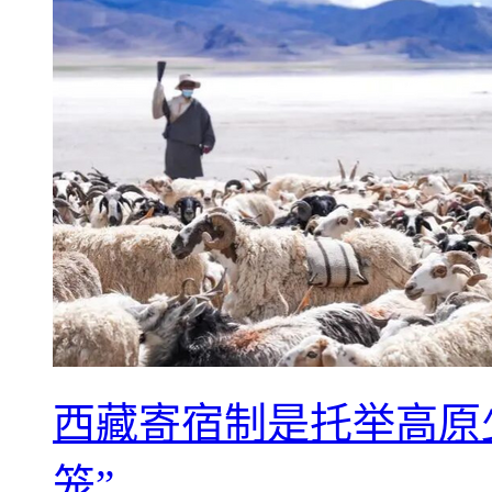
西藏寄宿制是托举高原
笼”