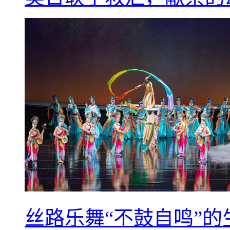
丝路乐舞“不鼓自鸣”