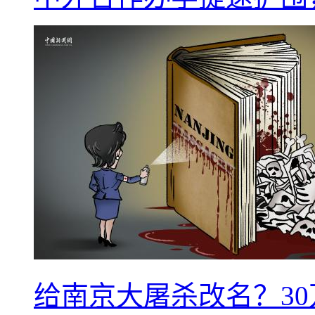
给南京大屠杀改名？3