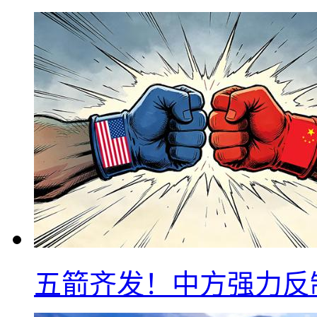
五箭齐发！中方强力反