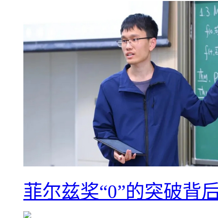
菲尔兹奖“0”的突破背