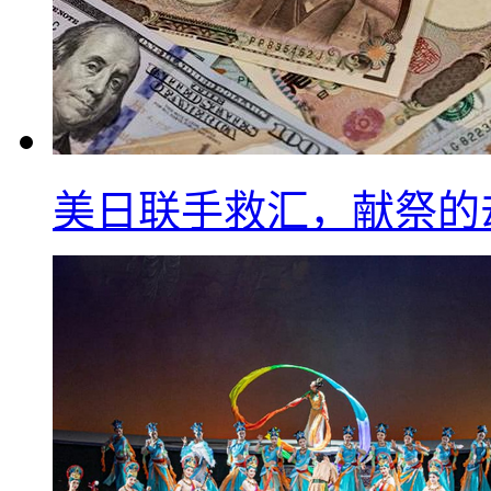
美日联手救汇，献祭的