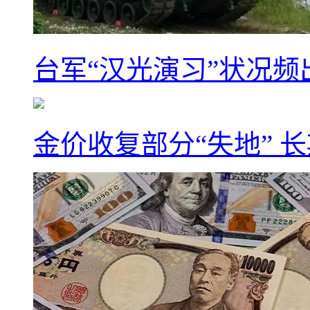
台军“汉光演习”状况频
金价收复部分“失地” 