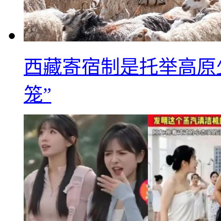
西藏寄宿制是托举高原
笼”