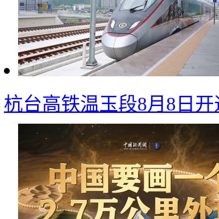
杭台高铁温玉段8月8日开