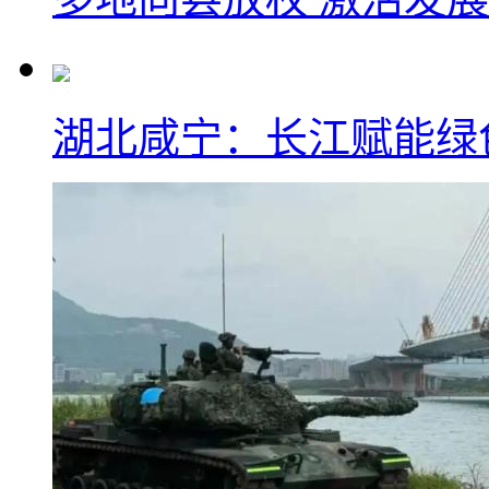
湖北咸宁：长江赋能绿