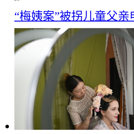
“梅姨案”被拐儿童父