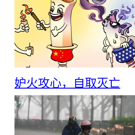
妒火攻心，自取灭亡