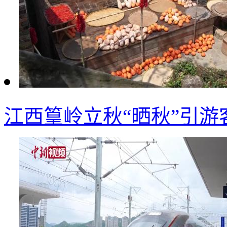
江西篁岭立秋“晒秋”引游