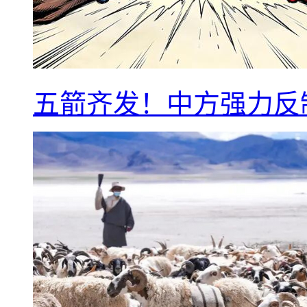
五箭齐发！中方强力反