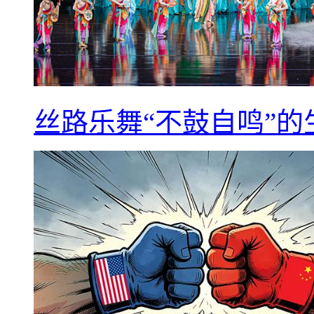
丝路乐舞“不鼓自鸣”