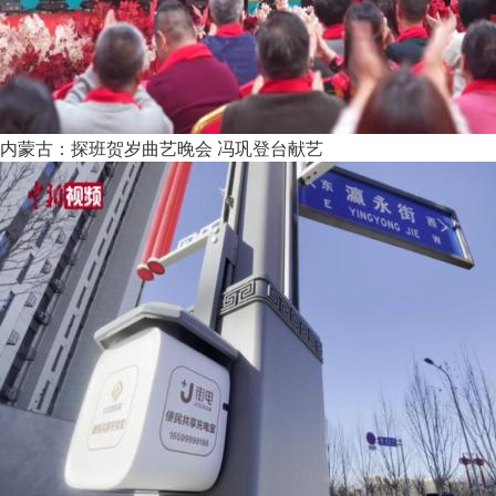
内蒙古：探班贺岁曲艺晚会 冯巩登台献艺