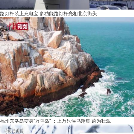
路灯杆装上充电宝 多功能路灯杆亮相北京街头
福州东洛岛变身“万鸟岛” ：上万只候鸟翔集 蔚为壮观