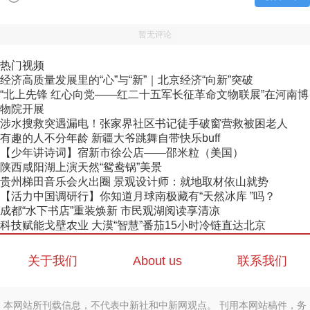
暂无评论
热门视频
经济高质量发展里的“心”与“新”｜北京经济“向新”突破
“北上先锋 红心向党——红二十五军长征革命文物联展”在河南博
物院开展
涉水搜救突遇漏电！张家界社区书记徒手破窗营救被困老人
有趣的人不分年龄 新疆大爷跳舞自带快乐buff
【少年讲诗词】宿新市徐公店——邵米粒（美国）
陕西咸阳湖上演天然“鸳鸯锅”美景
贵州梯田音乐会火出圈 景观设计师：就地取材依山就势
【活力中国调研行】你知道月球南极藏有“天然冰库 ”吗？
成都“水下书店”重装焕新 市民观湖阅读享清凉
科技赋能戈壁农业 大漠“智慧”番茄15小时冷链直达北京
关于我们
About us
联系我们
本网站所刊载信息，不代表中新社和中新网观点。 刊用本网站稿件，务