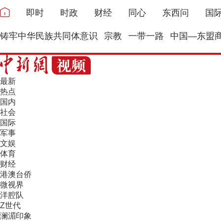
即时
时政
财经
同心
东西问
国
铸牢中华民族共同体意识
宗教
一带一路
中国—东盟
最新
热点
国内
社会
国际
军事
文娱
体育
财经
港澳台侨
微视界
洋腔队
Z世代
澜湄印象