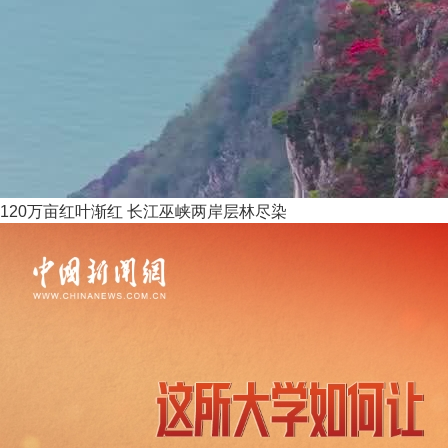
120万亩红叶渐红 长江巫峡两岸层林尽染