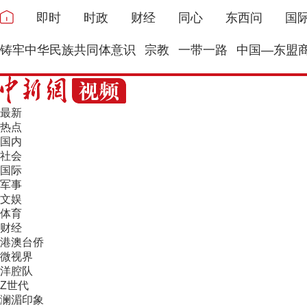
即时
时政
财经
同心
东西问
国
铸牢中华民族共同体意识
宗教
一带一路
中国—东盟
最新
热点
国内
社会
国际
军事
文娱
体育
财经
港澳台侨
微视界
洋腔队
Z世代
澜湄印象