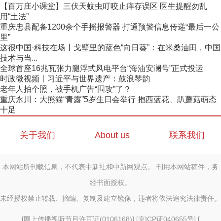
【百万庄小课堂】三伏天蚊虫叮咬止痒存误区 医生提醒勿乱
用“土法”
重庆忠县配备1200余个手摇报警器 打通预警信息传递“最后一公
里”
这很中国·科技在场丨戈壁里的蓝色“向日葵”：在米桑油田，中国
技术与当...
全球首座16兆瓦张力腿浮式风电平台“海油安澜号”正式投运
时政微视频丨习近平与世界遗产：鼓浪琴韵
老年人拍个照，被手机广告“围攻”了？
重庆永川：大熊猫“青露”5岁生日会举行 抱西蓝花、趴蘑菇萌态
十足
关于我们
About us
联系我们
本网站所刊载信息，不代表中新社和中新网观点。 刊用本网站稿件，务
经书面授权。
未经授权禁止转载、摘编、复制及建立镜像，违者将依法追究法律责任。
[
网上传播视听节目许可证(0106168)
] [
京ICP证040655号
] [