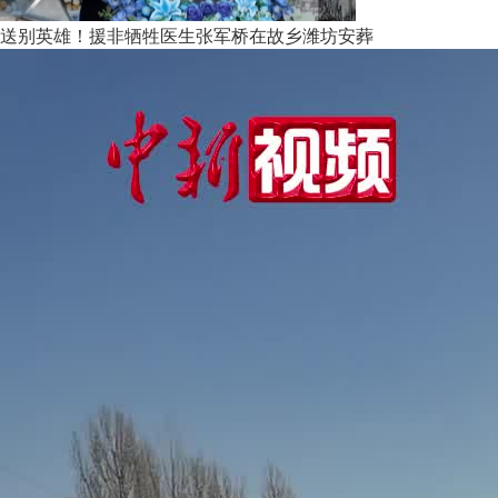
送别英雄！援非牺牲医生张军桥在故乡潍坊安葬