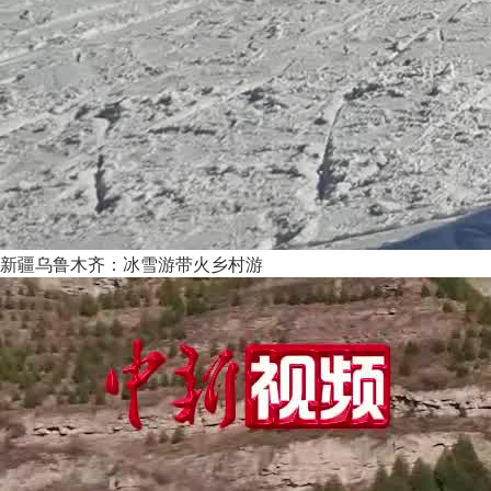
新疆乌鲁木齐：冰雪游带火乡村游