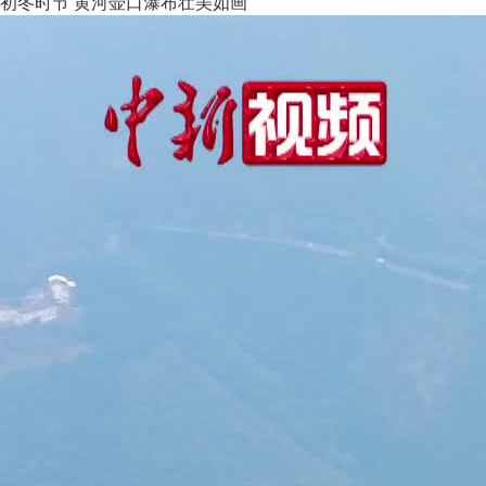
初冬时节 黄河壶口瀑布壮美如画