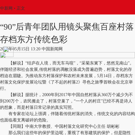
中新网
•
正文
“90”后青年团队用镜头聚焦百座村落
存档东方传统色彩
2018年05月15日 13:20 中国新闻网
【解说】“结庐在人境，而无车马喧”，“采菊东篱下，悠然见南山”。
伴随经济和社会发展,传统村落的凋敝没落成为普遍趋势，村落文化的存
档迫在眉睫。为推动东方村落保护和农村未来发展，5月14日，存档东方
村落文化保护发展论坛暨《了不起的村落2》寻色之旅季首映会在北京举
行。
【解说】据统计，2000年到2017年中国自然村落从360万个减少为不
到200万个，农民搬走了，村落空巢了，“一个人的村庄”已经不再是诗人
的想象，而是村落日常记录的真实写照。
有专家在论坛上强调，伴随着传统村落的消失，传统文化的内容结构
也面临着支离破碎的危险。
【同期】中南大学教授、中国村落文化研究中心主任 胡彬彬
那么我们这些年的保护里边呢，重视了有形建筑的保护，但是隐性