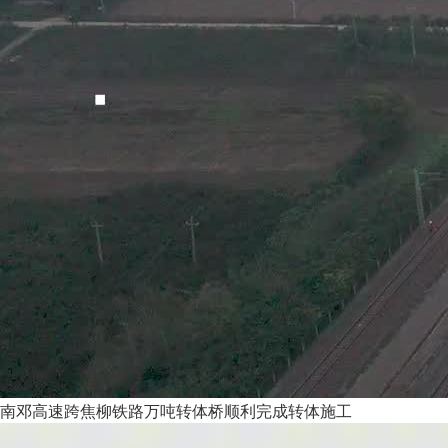
南邓高速跨焦柳铁路万吨转体桥顺利完成转体施工