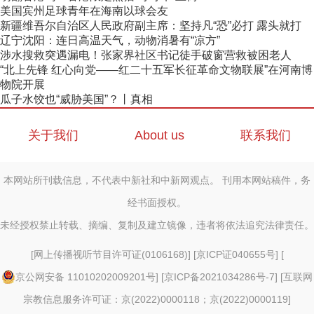
美国宾州足球青年在海南以球会友
新疆维吾尔自治区人民政府副主席：坚持凡“恐”必打 露头就打
辽宁沈阳：连日高温天气，动物消暑有“凉方”
涉水搜救突遇漏电！张家界社区书记徒手破窗营救被困老人
“北上先锋 红心向党——红二十五军长征革命文物联展”在河南博
物院开展
瓜子水饺也“威胁美国”？丨真相
关于我们
About us
联系我们
本网站所刊载信息，不代表中新社和中新网观点。 刊用本网站稿件，务
经书面授权。
未经授权禁止转载、摘编、复制及建立镜像，违者将依法追究法律责任。
[
网上传播视听节目许可证(0106168)
] [
京ICP证040655号
] [
京公网安备 11010202009201号
] [
京ICP备2021034286号-7
] [
互联网
宗教信息服务许可证：京(2022)0000118；京(2022)0000119
]