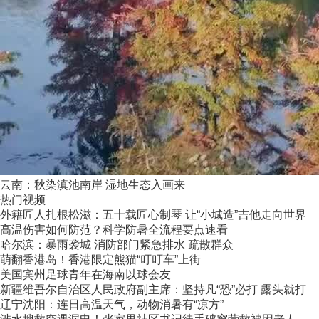
云南：秋染滇池南岸 湿地生态入画来
热门视频
外籍匠人扎根松滋：五十载匠心制琴 让“小城造”吉他走向世界
高温伤害如何防范？科学防暑全流程要点速看
哈尔滨：暴雨袭城 消防部门紧急排水 疏散群众
萌翻香港岛！香港限定熊猫“叮叮车”上街
美国宾州足球青年在海南以球会友
新疆维吾尔自治区人民政府副主席：坚持凡“恐”必打 露头就打
辽宁沈阳：连日高温天气，动物消暑有“凉方”