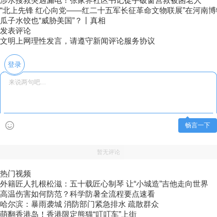
涉水搜救突遇漏电！张家界社区书记徒手破窗营救被困老人
“北上先锋 红心向党——红二十五军长征革命文物联展”在河南
瓜子水饺也“威胁美国”？丨真相
发表评论
文明上网理性发言，请遵守新闻评论服务协议
登录
畅言一下
暂无评论
热门视频
外籍匠人扎根松滋：五十载匠心制琴 让“小城造”吉他走向世界
高温伤害如何防范？科学防暑全流程要点速看
哈尔滨：暴雨袭城 消防部门紧急排水 疏散群众
萌翻香港岛！香港限定熊猫“叮叮车”上街