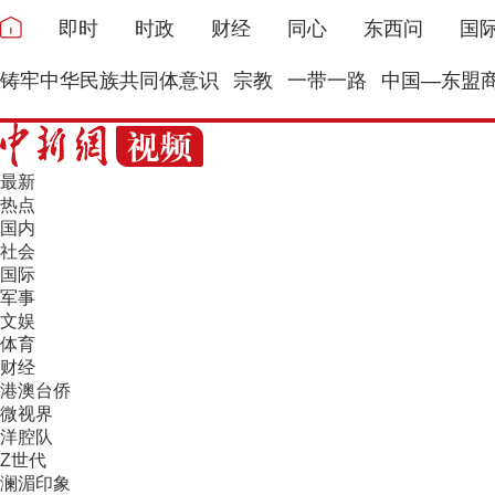
即时
时政
财经
同心
东西问
国
铸牢中华民族共同体意识
宗教
一带一路
中国—东盟
最新
热点
国内
社会
国际
军事
文娱
体育
财经
港澳台侨
微视界
洋腔队
Z世代
澜湄印象