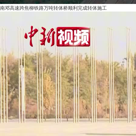
南邓高速跨焦柳铁路万吨转体桥顺利完成转体施工