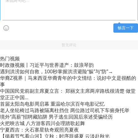
畅言一下
暂无评论
热门视频
时政微视频丨习近平与世界遗产：鼓浪琴韵
遇到洪涝如何自救，100秒掌握洪涝避险“躲”与“防”→
华裔Z视界｜马来西亚华裔青年的中文情结：说好中文是很酷的
事
中国国民党前副主席夏立言： 郑丽文主席两岸路线很清楚 做堂
堂正正中国...
首届太阳岛电影周启幕 重温哈尔滨百年电影记忆
老人坐轮椅过马路被隔离柱挡住 两位路过司机下车俯身托举
境外“高薪”招聘藏陷阱 男子逃生回国后亲述受骗经历
火把映古城 八方游客四川会理踏歌起舞
宁夏西吉：火石寨星轨奇观照亮夏夜
【循着节气看山河】立秋：时序辞盛夏 云淡赴秋光