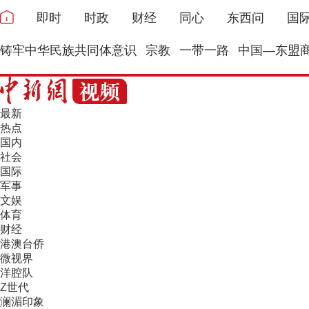
即时
时政
财经
同心
东西问
国
铸牢中华民族共同体意识
宗教
一带一路
中国—东盟
最新
热点
国内
社会
国际
军事
文娱
体育
财经
港澳台侨
微视界
洋腔队
Z世代
澜湄印象