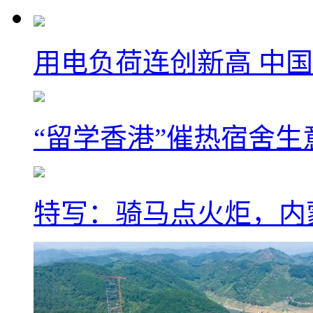
用电负荷连创新高 中国
“留学香港”催热宿舍生
特写：骑马点火炬，内