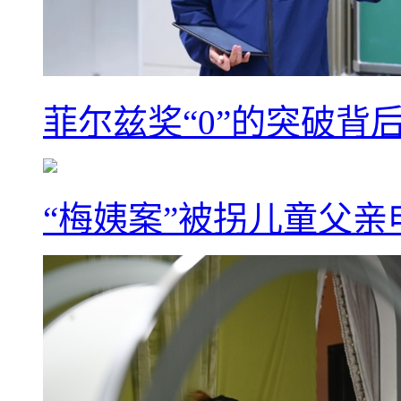
菲尔兹奖“0”的突破背
“梅姨案”被拐儿童父