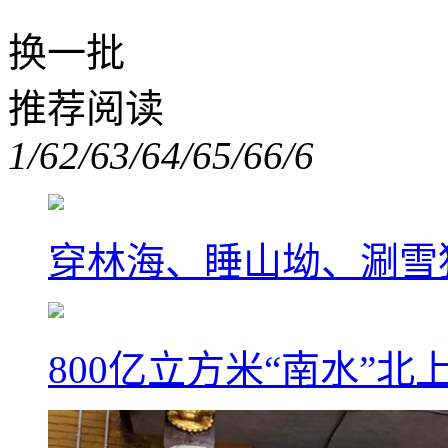
换一批
推荐阅读
1/6
2/6
3/6
4/6
5/6
6/6
穿林海、睡山坳、涮雪
800亿立方米“南水”北