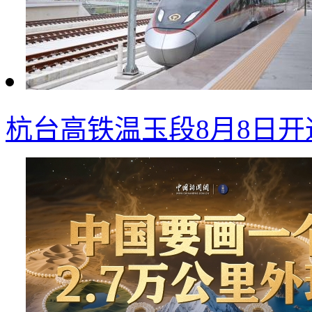
杭台高铁温玉段8月8日开