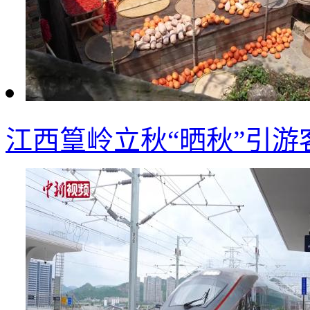
江西篁岭立秋“晒秋”引游