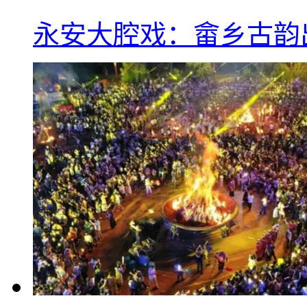
永安大腔戏：畲乡古韵