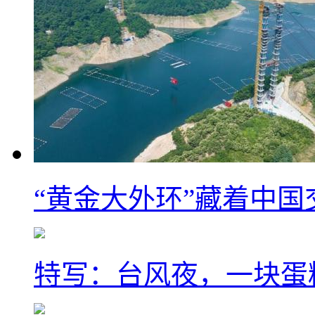
“黄金大外环”藏着中
特写：台风夜，一块蛋