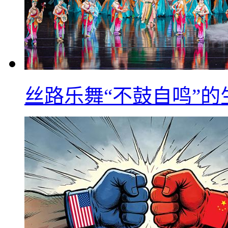
丝路乐舞“不鼓自鸣”