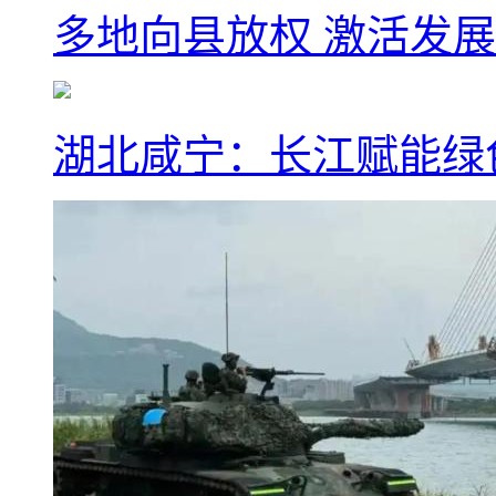
多地向县放权 激活发
湖北咸宁：长江赋能绿