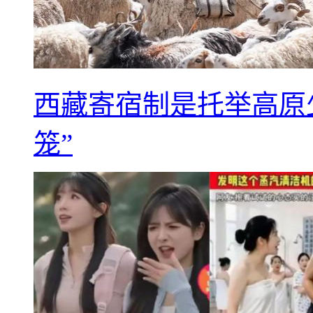
西藏寄宿制是托举高原
笼”