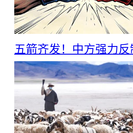
五箭齐发！中方强力反