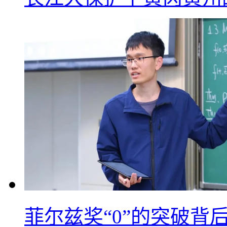
菲尔兹奖“0”的突破背