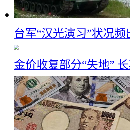
台军“汉光演习”状况频
金价收复部分“失地” 