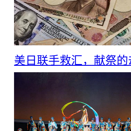
美日联手救汇，献祭的