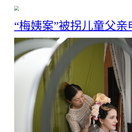
“梅姨案”被拐儿童父