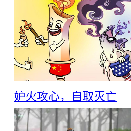
妒火攻心，自取灭亡