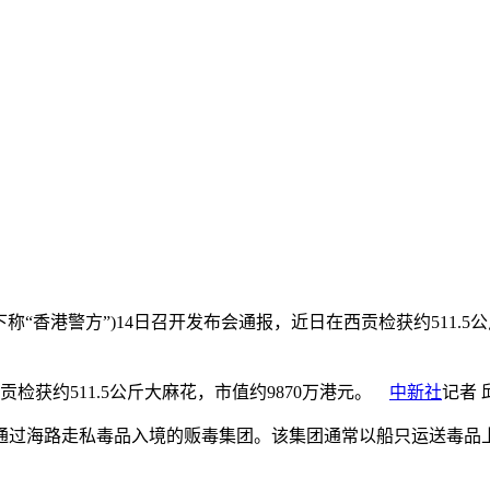
(下称“香港警方”)14日召开发布会通报，近日在西贡检获约511.5
检获约511.5公斤大麻花，市值约9870万港元。
中新社
记者 
海路走私毒品入境的贩毒集团。该集团通常以船只运送毒品上