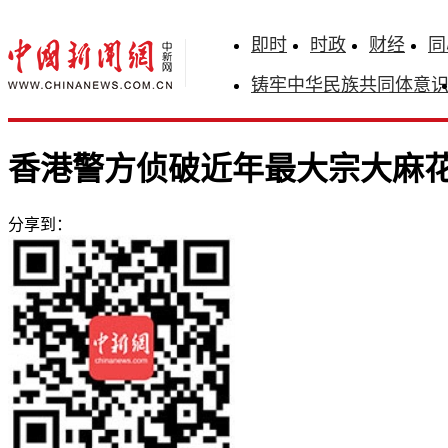
即时
时政
财经
同
铸牢中华民族共同体意
香港警方侦破近年最大宗大麻花案
分享到：