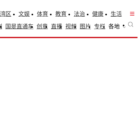
湾区
文娱
体育
教育
法治
健康
生活
刊
国是直通车
创意
直播
视频
图片
专栏
各地