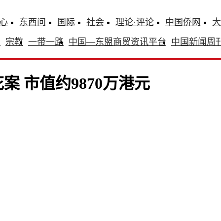
心
东西问
国际
社会
理论·评论
中国侨网
大
识
宗教
一带一路
中国—东盟商贸资讯平台
中国新闻周
 市值约9870万港元