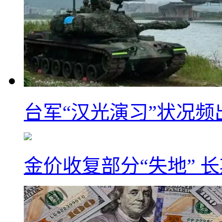
台军“汉光演习”状况频
金价收复部分“失地” 