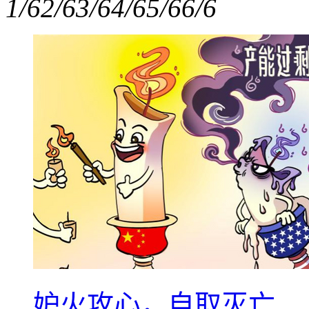
1/6
2/6
3/6
4/6
5/6
6/6
妒火攻心，自取灭亡