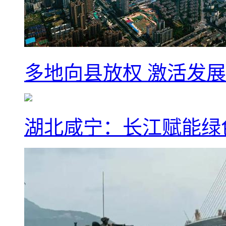
多地向县放权 激活发
湖北咸宁：长江赋能绿