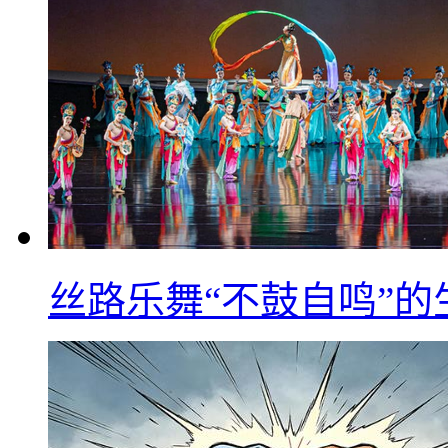
丝路乐舞“不鼓自鸣”