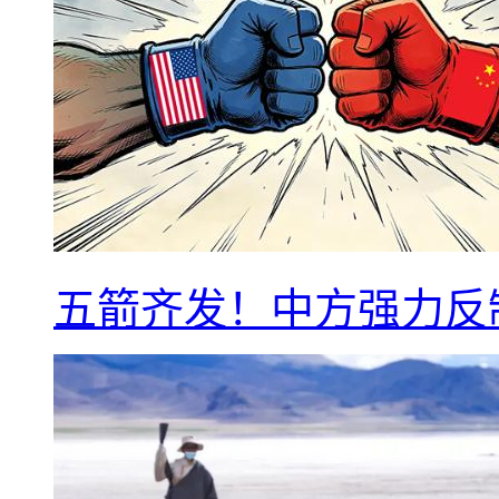
五箭齐发！中方强力反