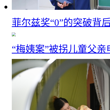
菲尔兹奖“0”的突破背
“梅姨案”被拐儿童父