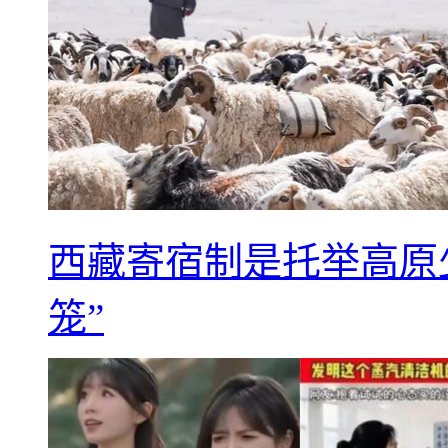
西藏寄宿制是托举高原
笼”