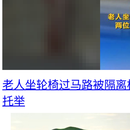
老人坐轮椅过马路被隔离
托举