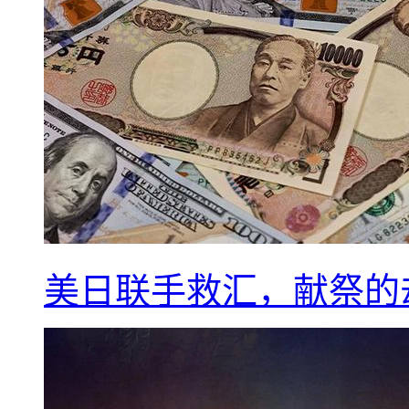
美日联手救汇，献祭的