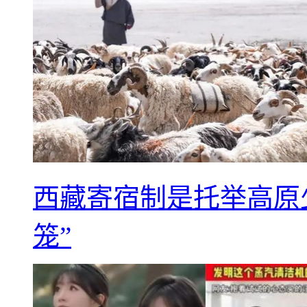
西藏寄宿制是托举高原
笼”