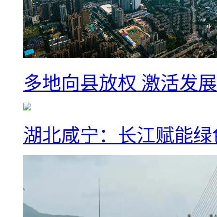
多地向县放权 激活发
湖北咸宁：长江赋能绿