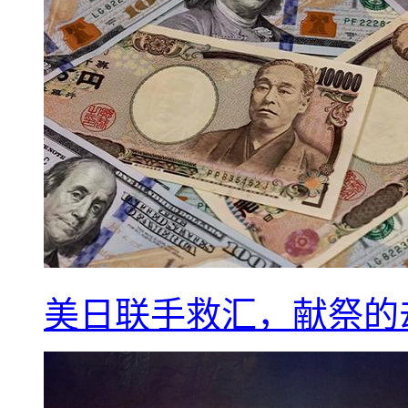
美日联手救汇，献祭的