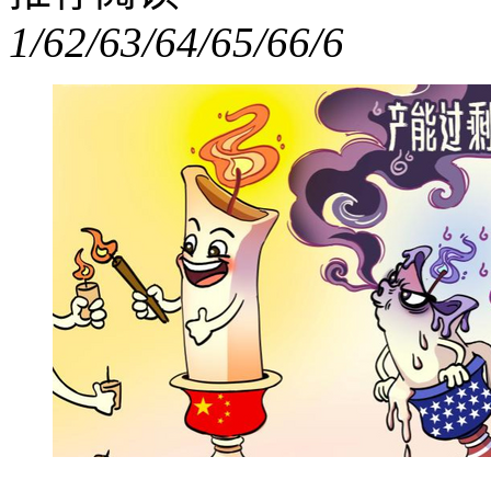
1/6
2/6
3/6
4/6
5/6
6/6