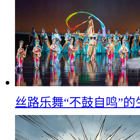
丝路乐舞“不鼓自鸣”