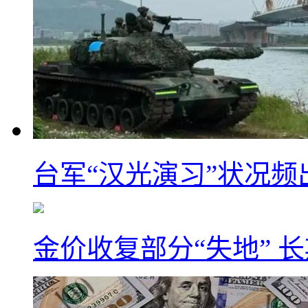
台军“汉光演习”状况频
金价收复部分“失地” 