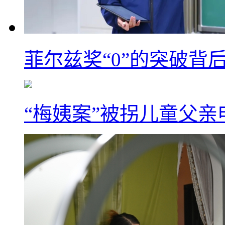
菲尔兹奖“0”的突破背
“梅姨案”被拐儿童父