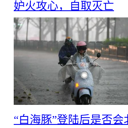
妒火攻心，自取灭亡
“白海豚”登陆后是否会