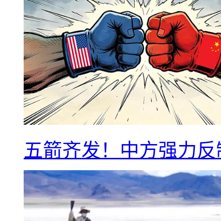
五箭齐发！中方强力反