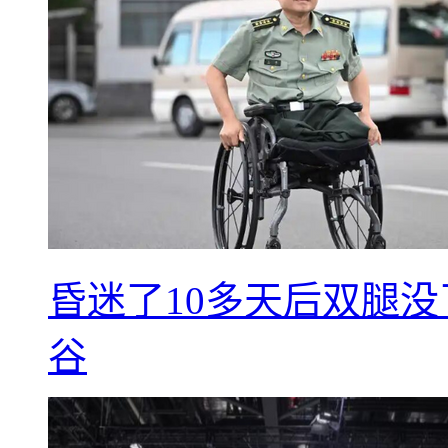
昏迷了10多天后双腿没
谷