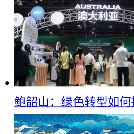
鲍韶山：绿色转型如何