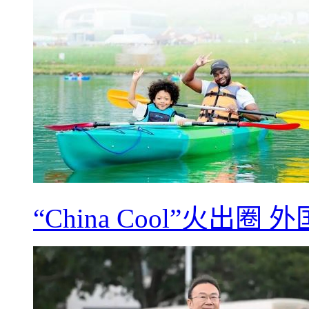
“China Cool”火