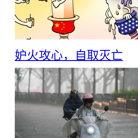
妒火攻心，自取灭亡