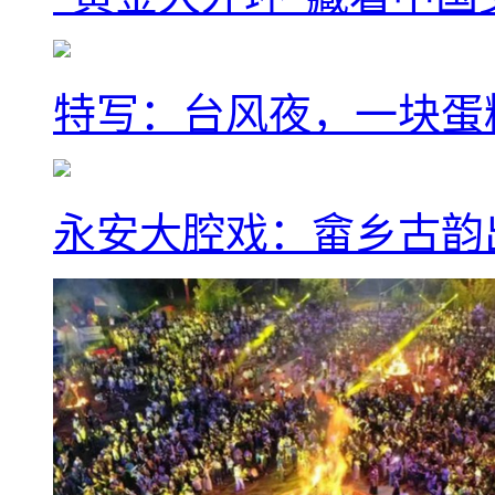
特写：台风夜，一块蛋
永安大腔戏：畲乡古韵