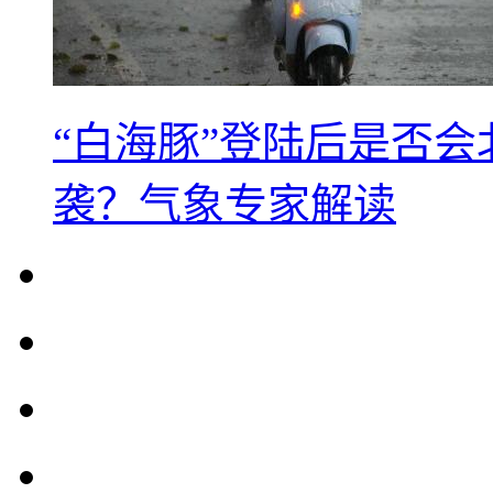
“白海豚”登陆后是否会
袭？气象专家解读