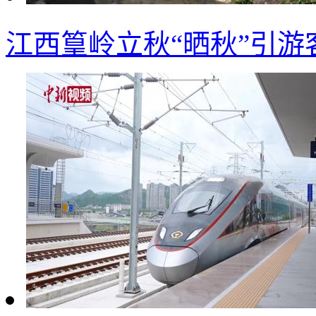
江西篁岭立秋“晒秋”引游