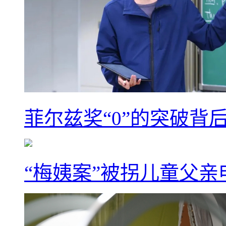
菲尔兹奖“0”的突破背
“梅姨案”被拐儿童父