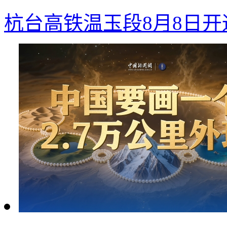
杭台高铁温玉段8月8日开