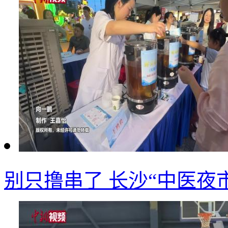
别只撸串了 长沙“中医夜