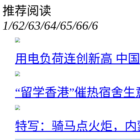
推荐阅读
1/6
2/6
3/6
4/6
5/6
6/6
用电负荷连创新高 中国
“留学香港”催热宿舍生
特写：骑马点火炬，内