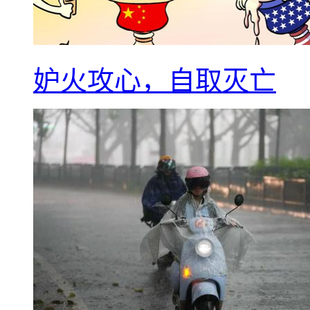
妒火攻心，自取灭亡