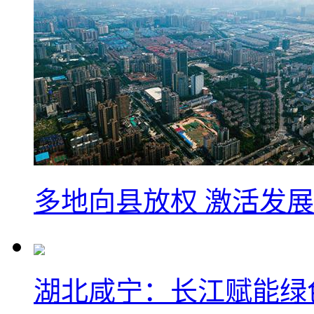
多地向县放权 激活发
湖北咸宁：长江赋能绿