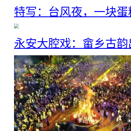
特写：台风夜，一块蛋
永安大腔戏：畲乡古韵