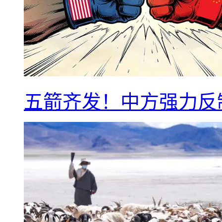
五箭齐发！中方强力反