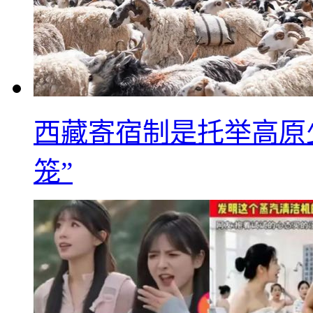
西藏寄宿制是托举高原
笼”