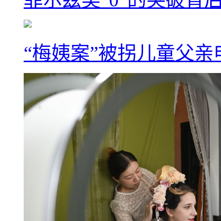
“梅姨案”被拐儿童父