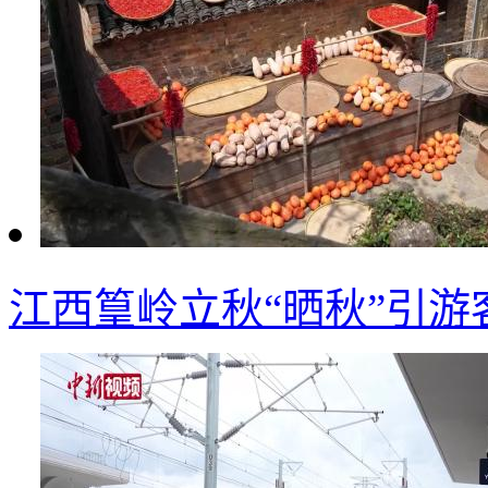
江西篁岭立秋“晒秋”引游