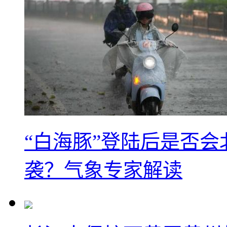
“白海豚”登陆后是否会
袭？气象专家解读