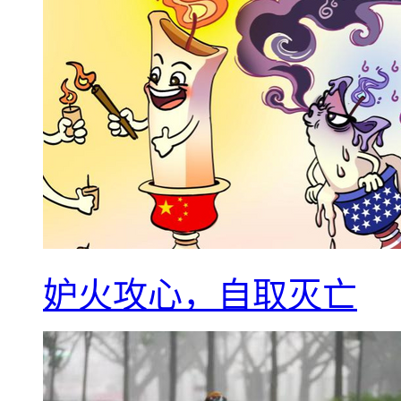
妒火攻心，自取灭亡