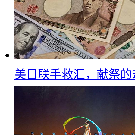
美日联手救汇，献祭的