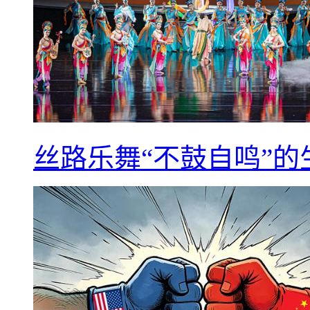
丝路乐舞“不鼓自鸣”