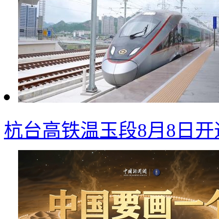
杭台高铁温玉段8月8日开