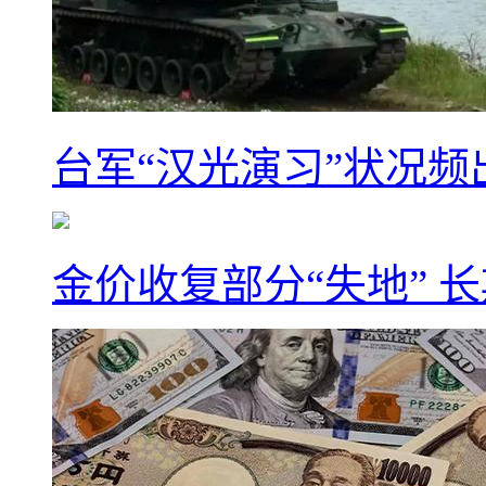
台军“汉光演习”状况频
金价收复部分“失地” 