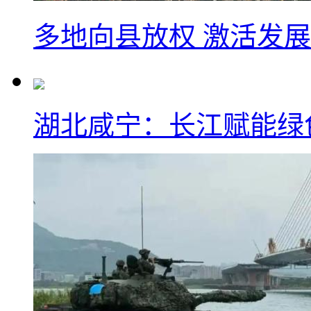
多地向县放权 激活发
湖北咸宁：长江赋能绿