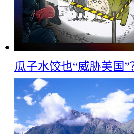
瓜子水饺也“威胁美国”