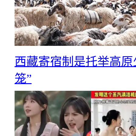
西藏寄宿制是托举高原
笼”