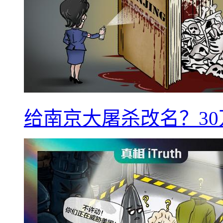
给南京大屠杀改名？3