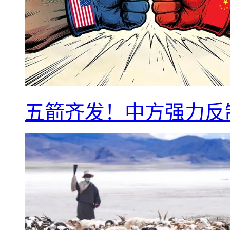
五箭齐发！中方强力反