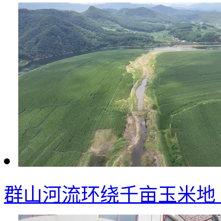
群山河流环绕千亩玉米地 