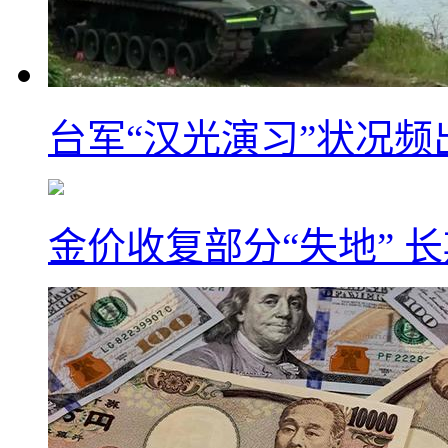
台军“汉光演习”状况频
金价收复部分“失地” 