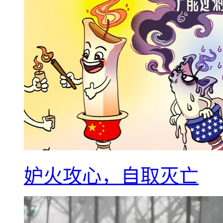
妒火攻心，自取灭亡