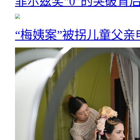
菲尔兹奖“0”的突破背
“梅姨案”被拐儿童父