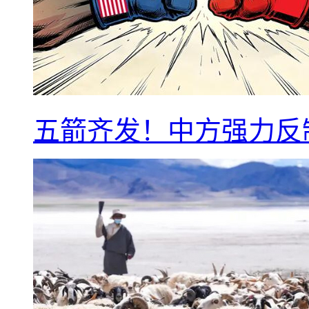
五箭齐发！中方强力反