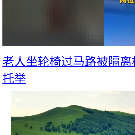
老人坐轮椅过马路被隔离
托举