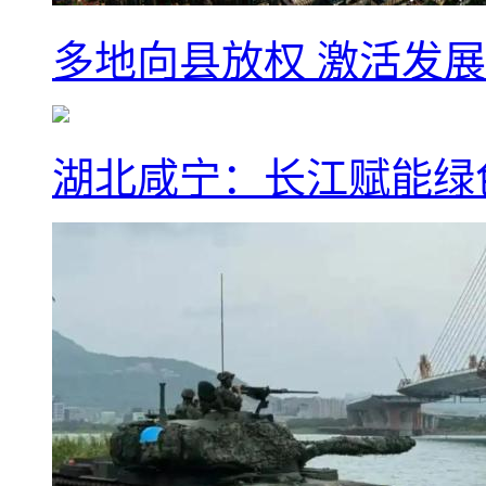
多地向县放权 激活发
湖北咸宁：长江赋能绿