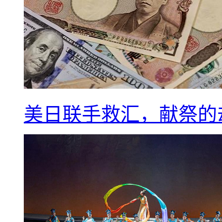
美日联手救汇，献祭的