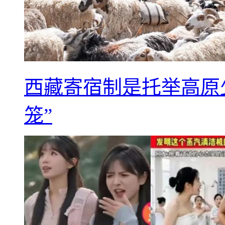
西藏寄宿制是托举高原
笼”