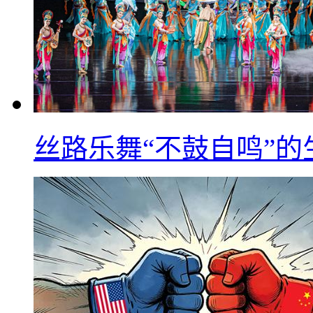
丝路乐舞“不鼓自鸣”