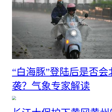
“白海豚”登陆后是否会
袭？气象专家解读