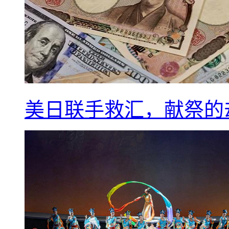
美日联手救汇，献祭的