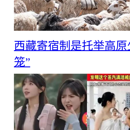
西藏寄宿制是托举高原
笼”