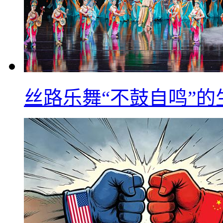
丝路乐舞“不鼓自鸣”