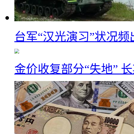
台军“汉光演习”状况频
金价收复部分“失地” 