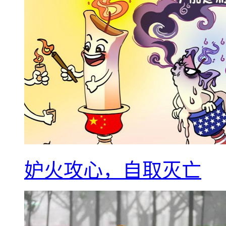
妒火攻心，自取灭亡