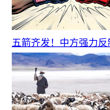
五箭齐发！中方强力反