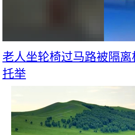
老人坐轮椅过马路被隔离
托举