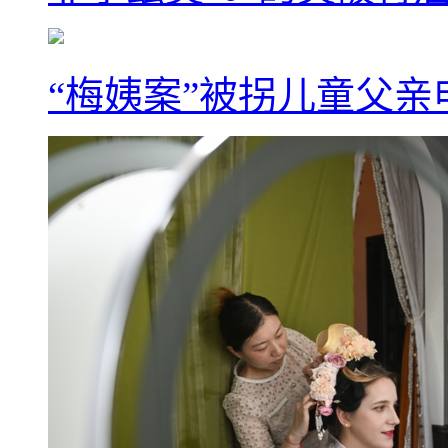
“梅姨案”被拐儿童父