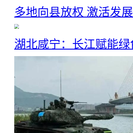
多地向县放权 激活发
湖北咸宁：长江赋能绿