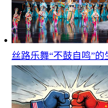
丝路乐舞“不鼓自鸣”