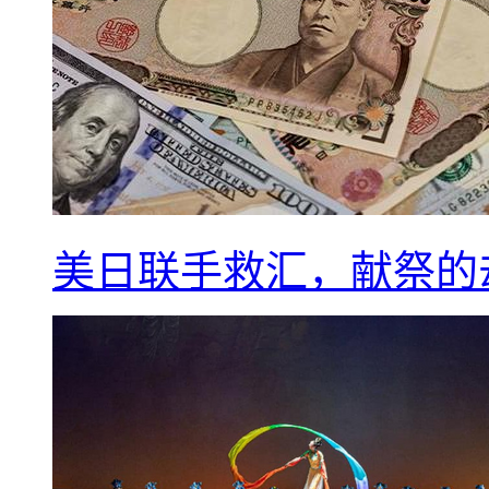
美日联手救汇，献祭的