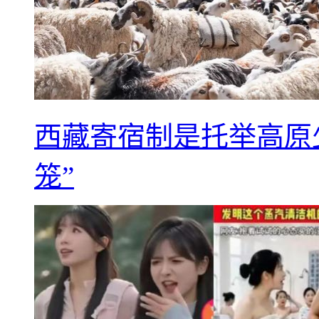
西藏寄宿制是托举高原
笼”