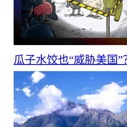
瓜子水饺也“威胁美国”