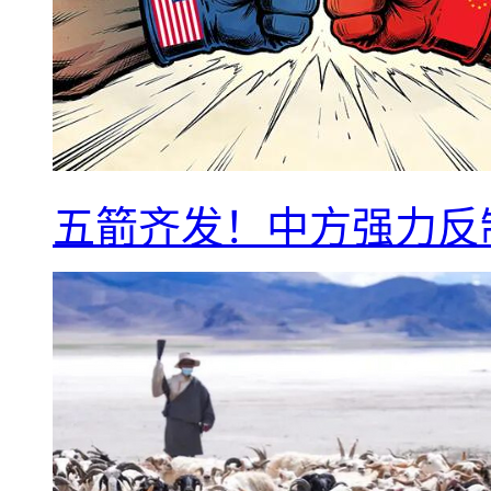
五箭齐发！中方强力反