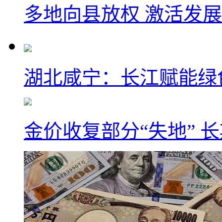
多地向县放权 激活发
湖北咸宁：长江赋能绿
金价收复部分“失地” 