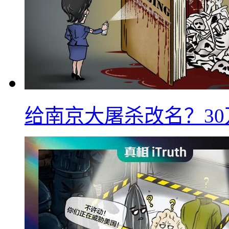
给南京大屠杀改名？3