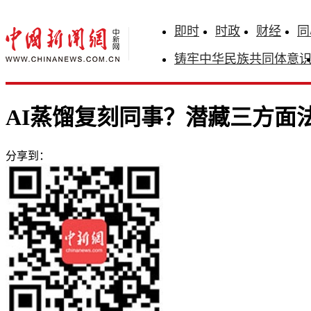
即时
时政
财经
同
铸牢中华民族共同体意
AI蒸馏复刻同事？潜藏三方面
分享到：