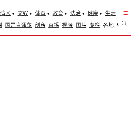
湾区
文娱
体育
教育
法治
健康
生活
刊
国是直通车
创意
直播
视频
图片
专栏
各地