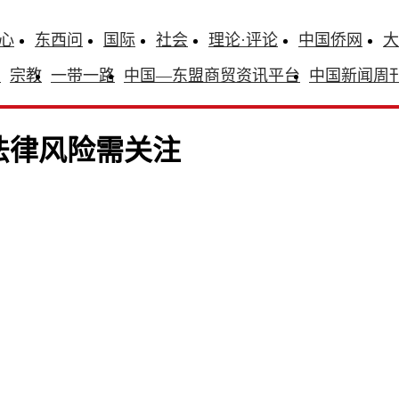
心
东西问
国际
社会
理论·评论
中国侨网
大
识
宗教
一带一路
中国—东盟商贸资讯平台
中国新闻周
法律风险需关注