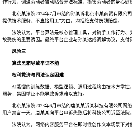
作行为，倒逼劳动者被动贴合算法标准，损害劳动者的身心健
北京某法院2024年7月审结的孙某诉北京市某商贸有限公司
提供技术服务、不直接用工”为由，均拒绝支付伤残赔偿。
法院认为，平台算法是核心管理工具，对骑手工作行为、劳
故受伤的重要诱因。最终平台企业与孙某达成调解协议，支付孙
风险三
算法黑箱导致举证不能
权利救济与司法认定困难
AI蒸馏的训练数据、模型逻辑、调用过程均由技术方掌控，
弱势，易因举证不能导致诉求难以支持。
北京某法院2023年6月审结的唐某某诉某科技有限公司网络
用户禁言一天，唐某某向平台申诉失败后将科技公司诉至法院
法院认为，网络内容服务平台在即时性创作文本场景下对使