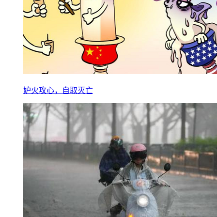
妒火攻心，自取灭亡