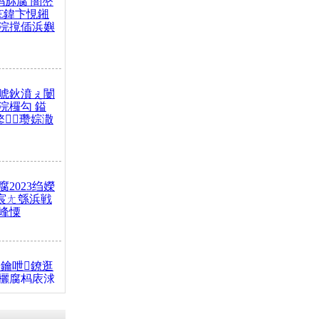
杩旀腐 闇嶅
€鍏卞悓鎺
浣撹偛浜嬩
唬鈥濆ぇ闄
浣欏勾 鎰
鐜瓒婃潵
2023绉嬫
 宸ㄤ綔浜戦
峰憟
鑰呭鐐逛
欐腐杩庡浗
椂