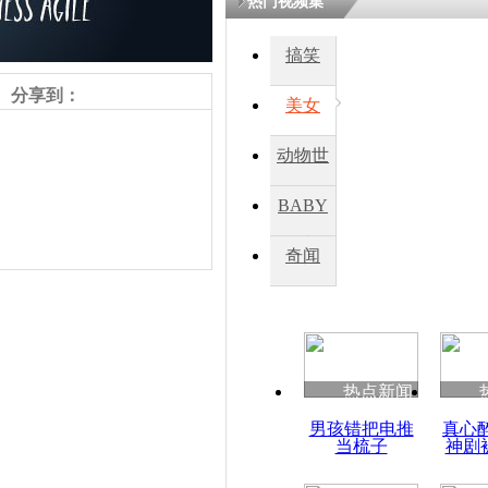
热门视频集
鏉庡瓒呭
搞笑
氳嚧杈烇細
睍涓洪娓
分享到：
閬囧拰鎴愭
美女
动物世
澳门女海关
界
离奇自杀
BABY
秀
奇闻
责任编辑：【
王诗尧
】
热点新闻
男孩错把电推
真心
当梳子
神剧