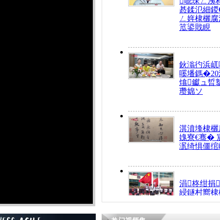
唬琛ㄥ洟
惎鍒氾細鍐
ㄥ姩棣欐腐
笟鍙戝睍
鈥滃彴浜屼
嗘墦鎷�20
熻钀ュ晢
瓒婂ソ
淇濆埄棣欐腐
媿寮€骞�
泦绮惧僵绾
涓柊绀捐
綅鐩村嚮棣
搴�24灏忔