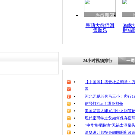
热点新闻
呆萌大熊猫滑
狗教
雪取乐
胖猫
24小时视频排行
一周
【中国风】德云社孟鹤堂：万
深
河北无腿老兵马三小：爬行19
信号灯Plus！浑身都亮
美国发言人即兴用中文回答
现代密码学之父如何保存密
“中华赏樱胜地”无锡太湖鼋
清华设计师投身胡同厕所改造