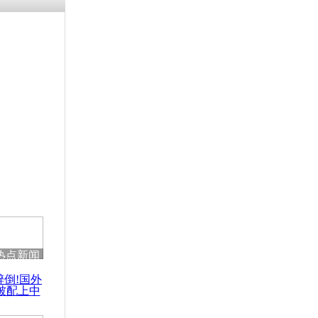
浗搴嗛厭浼
鍥藉鍙戝
甫鏉ユ満
灉
关长公厕内
热点新闻
醉倒!国外
被配上中
国民乐