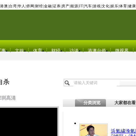
港澳
|
台湾
|
华人
|
侨网
|
财经
|
金融
|
证券
|
房产
|
能源
|
IT
|
汽车
|
游戏
|
文化
|
娱乐
|
体育
|
健康
军事
文娱
体育
财经
访谈
港澳台侨
微视界
自杀
深圳高清
分类浏览
大家都在看
浜氳繍浼氫