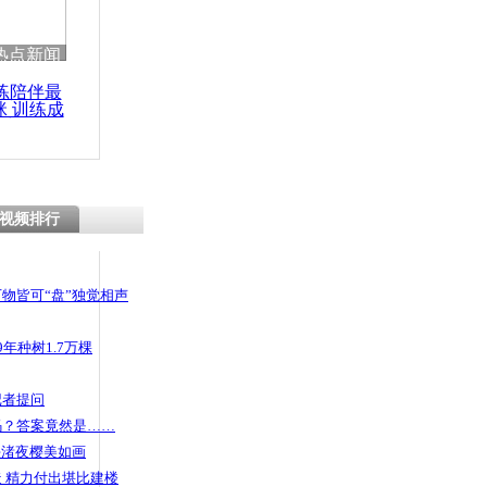
热点新闻
练陪伴最
咪 训练成
功瘦身
视频排行
物皆可“盘”独觉相声
年种树1.7万棵
记者提问
码？答案竟然是……
头渚夜樱美如画
 精力付出堪比建楼