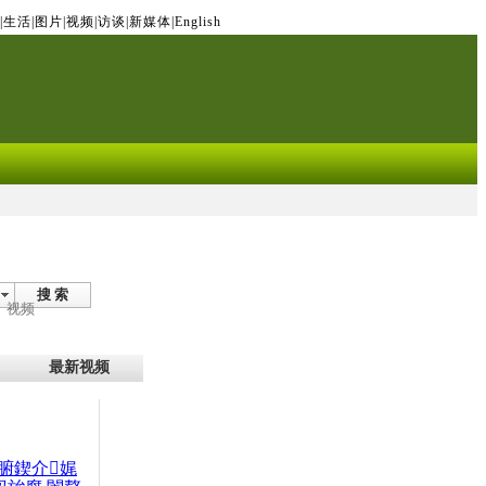
|
生活
|
图片
|
视频
|
访谈
|
新媒体
|
English
搜 索
视频
最新视频
腑鍥介娓