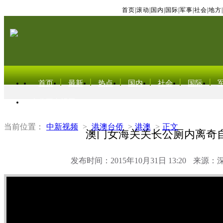
首页
|
滚动
|
国内
|
国际
|
军事
|
社会
|
地方
|
首页
最新
热点
国内
社会
国际
东北亚电视网
当前位置：
中新视频
>
港澳台侨
>
港澳
>
正文
澳门女海关关长公厕内离奇
发布时间：2015年10月31日 13:20
来源：