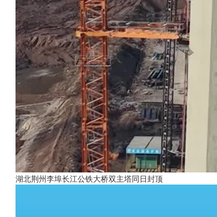
湖北荆州李埠长江公铁大桥双主塔同日封顶