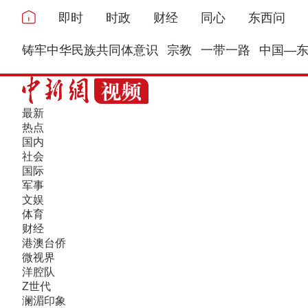
即时
时政
财经
同心
东西问
铸牢中华民族共同体意识
宗教
一带一路
中国—
最新
热点
国内
社会
国际
军事
文娱
体育
财经
港澳台侨
微视界
洋腔队
Z世代
澜湄印象