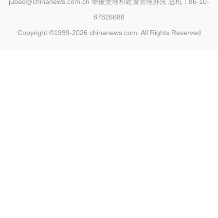
jubao@chinanews.com.cn
举报受理和处置管理办法
总机：86-10-
87826688
Copyright ©1999-2026
chinanews.com. All Rights Reserved