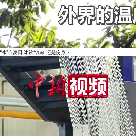
“冰”临夏日 冰饮“续命”还是伤身？