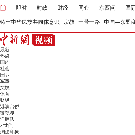
即时
时政
财经
同心
东西问
国
铸牢中华民族共同体意识
宗教
一带一路
中国—东盟
最新
热点
国内
社会
国际
军事
文娱
体育
财经
港澳台侨
微视界
洋腔队
Z世代
澜湄印象