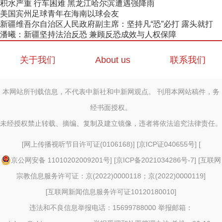
积水严重 行车困难 黑龙江哈尔滨遭遇强降雨
美国宾州足球青年在海南以球会友
新疆维吾尔自治区人民政府副主席：坚持凡“恐”必打 露头就打
潘曦：新疆坚持法治反恐 兼顾反恐成效与人权保障
关于我们
About us
联系我们
本网站所刊载信息，不代表中新社和中新网观点。 刊用本网站稿件，务
经书面授权。
未经授权禁止转载、摘编、复制及建立镜像，违者将依法追究法律责任。
[
网上传播视听节目许可证(0106168)
] [
京ICP证040655号
] [
京公网安备 11010202009201号
] [
京ICP备2021034286号-7
] [
互联网
宗教信息服务许可证：京(2022)0000118；京(2022)0000119
]
[
互联网新闻信息服务许可证10120180010
]
违法和不良信息举报电话：15699788000 举报邮箱：