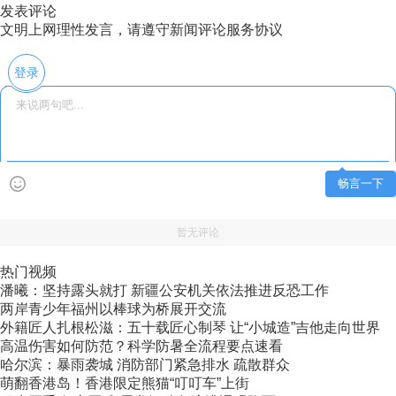
发表评论
文明上网理性发言，请遵守新闻评论服务协议
登录
畅言一下
暂无评论
热门视频
潘曦：坚持露头就打 新疆公安机关依法推进反恐工作
两岸青少年福州以棒球为桥展开交流
外籍匠人扎根松滋：五十载匠心制琴 让“小城造”吉他走向世界
高温伤害如何防范？科学防暑全流程要点速看
哈尔滨：暴雨袭城 消防部门紧急排水 疏散群众
萌翻香港岛！香港限定熊猫“叮叮车”上街