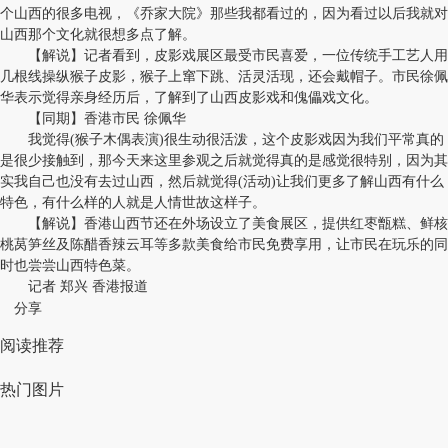
个山西的很多电视，《乔家大院》那些我都看过的，因为看过以后我就对
山西那个文化就很想多点了解。
【解说】记者看到，皮影戏展区最受市民喜爱，一位传统手工艺人用
几根线操纵猴子皮影，猴子上窜下跳、活灵活现，还会戴帽子。市民徐佩
华表示觉得亲身经历后，了解到了山西皮影戏和傀儡戏文化。
【同期】香港市民 徐佩华
我觉得(猴子木偶表演)很生动很活泼，这个皮影戏因为我们平常真的
是很少接触到，那今天来这里参观之后就觉得真的是感觉很特别，因为其
实我自己也没有去过山西，然后就觉得(活动)让我们更多了解山西有什么
特色，有什么样的人就是人情世故这样子。
【解说】香港山西节还在外场设立了美食展区，提供红枣甑糕、鲜核
桃莴笋丝及陈醋香辣云耳等多款美食给市民免费享用，让市民在玩乐的同
时也尝尝山西特色菜。
记者 郑兴 香港报道
分享
阅读推荐
热门图片