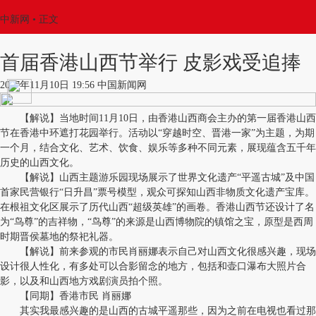
中新网
•
正文
首届香港山西节举行 皮影戏受追捧
2017年11月10日 19:56 中国新闻网
【解说】当地时间11月10日，由香港山西商会主办的第一届香港山西
节在香港中环遮打花园举行。活动以“穿越时空、晋港一家”为主题，为期
一个月，结合文化、艺术、饮食、娱乐等多种不同元素，展现蕴含五千年
历史的山西文化。
【解说】山西主题游乐园现场展示了世界文化遗产“平遥古城”及中国
首家民营银行“日升昌”票号模型，观众可探知山西非物质文化遗产宝库。
在根祖文化区展示了历代山西“超级英雄”的画卷。香港山西节还设计了名
为“鸟尊”的吉祥物，“鸟尊”的来源是山西博物院的镇馆之宝，原型是西周
时期晋侯墓地的祭祀礼器。
【解说】前来参观的市民肖丽娜表示自己对山西文化很感兴趣，现场
设计很人性化，有多处可以合影留念的地方，包括和壶口瀑布大照片合
影，以及和山西地方戏剧演员拍个照。
【同期】香港市民 肖丽娜
其实我最感兴趣的是山西的古城平遥那些，因为之前在电视也看过那