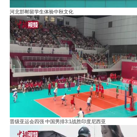
河北邯郸留学生体验中秋文化
晋级亚运会四强 中国男排3:1战胜印度尼西亚