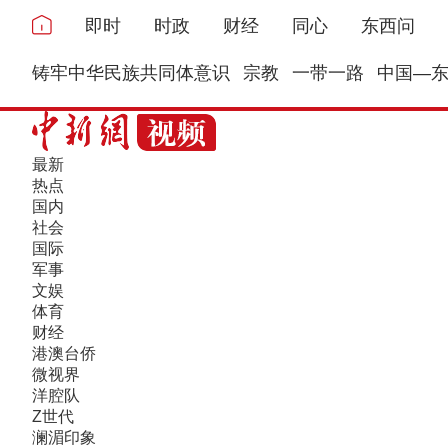
即时
时政
财经
同心
东西问
铸牢中华民族共同体意识
宗教
一带一路
中国—
最新
热点
国内
社会
国际
军事
文娱
体育
财经
港澳台侨
微视界
洋腔队
Z世代
澜湄印象