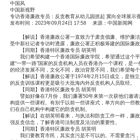
中国风
中国新视野
专访香港廉政专员：反贪教育从幼儿园抓起 冀向全球展示
发布时间：2023年09月24日 17:58 来源：中国新闻网
【解说】香港廉政公署一直致力于肃贪倡廉、维护廉洁公
受中新社记者专访时透露，廉政公署正积极筹建的国际廉政
【同期】香港特区廉政专员 胡英明
我们希望构建一个香港国际廉政学院，希望通过这个平台
建“一带一路”国家的反贪机构人员在香港办一个课程，是一
的经济发展不同，文化不同，政治背景不同，我们希望每个
【解说】香港廉政公署于1974年2月15日成立，是独
的反贪训练课程更是吸引大批海内外反贪机构人员取经。
【同期】香港特区廉政专员 胡英明
譬如好像在7月份，我们廉署50年来第一次获他们邀请
构提供一些课程。有别于以前一些讲座式，单方向的一些教
们在自己机构中构建它的防贪机制。
【解说】在胡英明看来，与执法和防贪工作一样，廉政教
强反贪信念，了解香港司法制度及法治的重要性。
【同期】香港特区廉政专员 胡英明
我们要教育市民，其实贪污是不可以的。不需要贪污，不