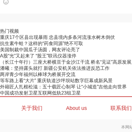
热门视频
重庆17个区县出现暴雨 忠县境内多条河流涨水树木倒伏
抗生素牛蛙？这样的“药食同源”绝不可取
美国制裁中国瓜子汤圆，网友评论亮了
A股“光”又起来了 “股王”联讯仪器涨停
（长江十年行）三座大桥横亘于金沙江干流 桥名“见证”高原发
潘曦：坚持露头就打 新疆公安机关依法推进反恐工作
两岸青少年福州以棒球为桥展开交流
等车路上看“大片” 重庆轨道沙坪坝站数字巨幕成新风景
外籍匠人扎根松滋：五十载匠心制琴 让“小城造”吉他走向世界
中国成功发射卫星互联网低轨23组卫星
关于我们
About us
联系我们
本网