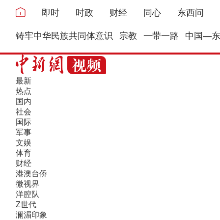
即时
时政
财经
同心
东西问
铸牢中华民族共同体意识
宗教
一带一路
中国—
最新
热点
国内
社会
国际
军事
文娱
体育
财经
港澳台侨
微视界
洋腔队
Z世代
澜湄印象