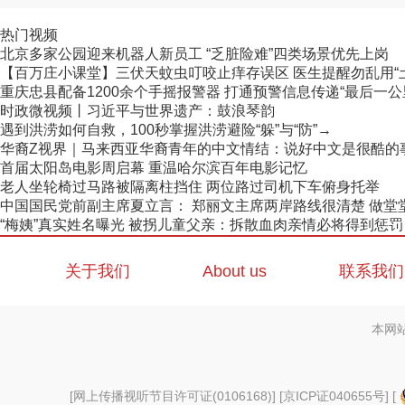
热门视频
北京多家公园迎来机器人新员工 “乏脏险难”四类场景优先上岗
【百万庄小课堂】三伏天蚊虫叮咬止痒存误区 医生提醒勿乱用“
重庆忠县配备1200余个手摇报警器 打通预警信息传递“最后一公
时政微视频丨习近平与世界遗产：鼓浪琴韵
遇到洪涝如何自救，100秒掌握洪涝避险“躲”与“防”→
华裔Z视界｜马来西亚华裔青年的中文情结：说好中文是很酷的
首届太阳岛电影周启幕 重温哈尔滨百年电影记忆
老人坐轮椅过马路被隔离柱挡住 两位路过司机下车俯身托举
中国国民党前副主席夏立言： 郑丽文主席两岸路线很清楚 做堂堂正
“梅姨”真实姓名曝光 被拐儿童父亲：拆散血肉亲情必将得到惩罚
关于我们
About us
联系我们
本网
[
网上传播视听节目许可证(0106168)
] [
京ICP证040655号
] [