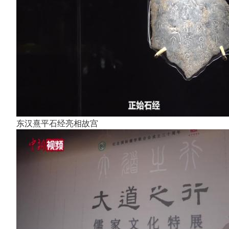
东汉熹平石经亮相故宫