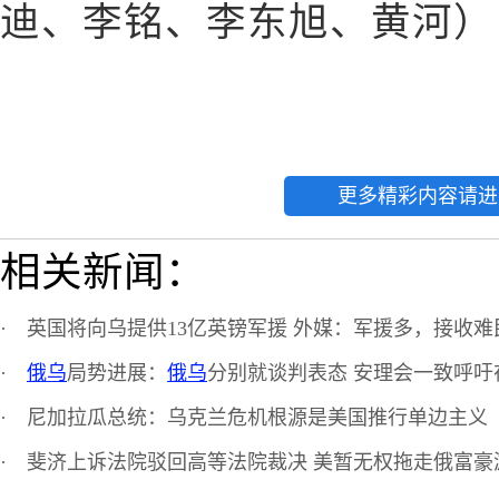
迪、李铭、李东旭、黄河）
更多精彩内容请进
相关新闻：
·
英国将向乌提供13亿英镑军援 外媒：军援多，接收难
·
俄乌
局势进展：
俄乌
分别就谈判表态 安理会一致呼吁
·
尼加拉瓜总统：乌克兰危机根源是美国推行单边主义
·
斐济上诉法院驳回高等法院裁决 美暂无权拖走俄富豪