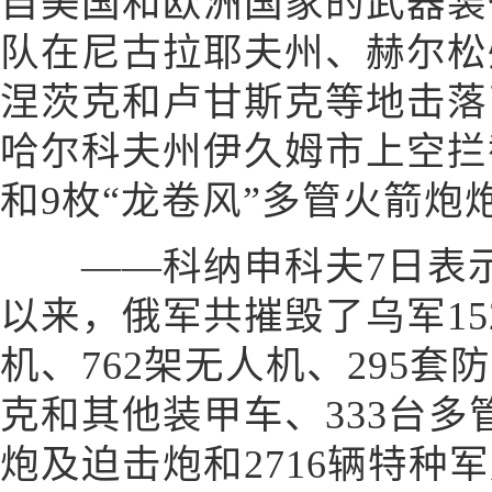
自美国和欧洲国家的武器装
队在尼古拉耶夫州、赫尔松
涅茨克和卢甘斯克等地击落
哈尔科夫州伊久姆市上空拦截
和9枚“龙卷风”多管火箭炮
——科纳申科夫7日表示
以来，俄军共摧毁了乌军15
机、762架无人机、295套
克和其他装甲车、333台多
炮及迫击炮和2716辆特种