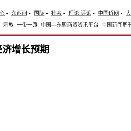
心
东西问
国际
社会
理论·评论
中国侨网
大
识
宗教
一带一路
中国—东盟商贸资讯平台
中国新闻周
经济增长预期