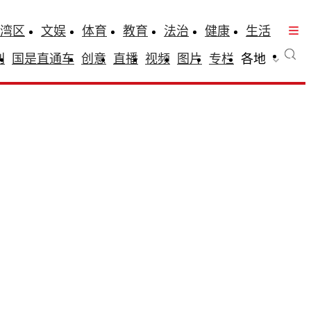
湾区
文娱
体育
教育
法治
健康
生活
刊
国是直通车
创意
直播
视频
图片
专栏
各地