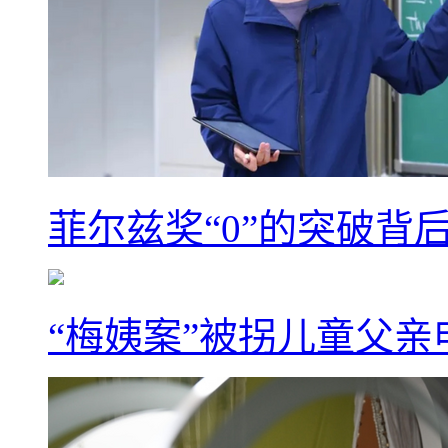
菲尔兹奖“0”的突破背
“梅姨案”被拐儿童父