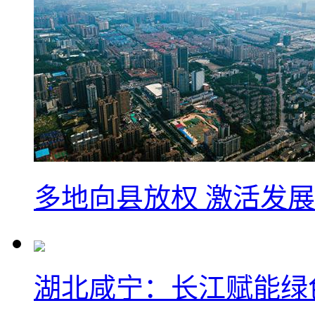
多地向县放权 激活发
湖北咸宁：长江赋能绿