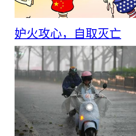
妒火攻心，自取灭亡