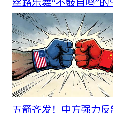
丝路乐舞“不鼓自鸣”
五箭齐发！中方强力反