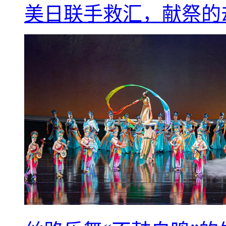
美日联手救汇，献祭的