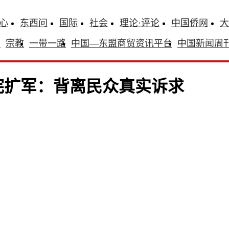
心
东西问
国际
社会
理论·评论
中国侨网
大
识
宗教
一带一路
中国—东盟商贸资讯平台
中国新闻周
宪扩军：背离民众真实诉求