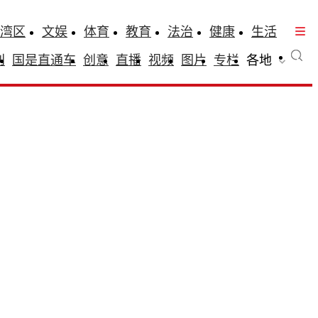
湾区
文娱
体育
教育
法治
健康
生活
刊
国是直通车
创意
直播
视频
图片
专栏
各地