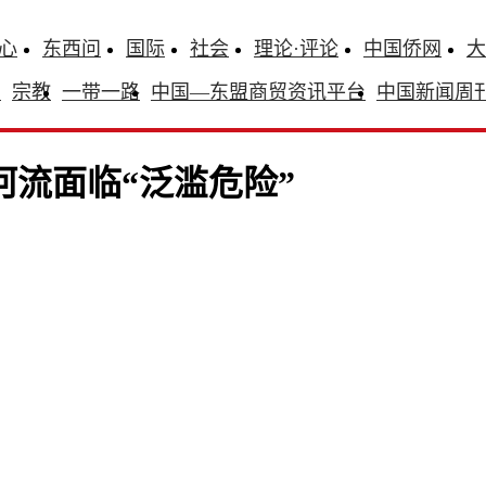
心
东西问
国际
社会
理论·评论
中国侨网
大
识
宗教
一带一路
中国—东盟商贸资讯平台
中国新闻周
河流面临“泛滥危险”