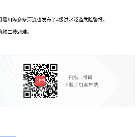
黑川等多条河流也发布了4级洪水泛滥危险警报。
筑物二楼避难。