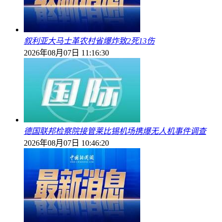
叙利亚大马士革农村省爆炸致2死13伤
2026年08月07日 11:16:30
德国联邦检察院接管莱比锡机场携爆无人机事件调查
2026年08月07日 10:46:20