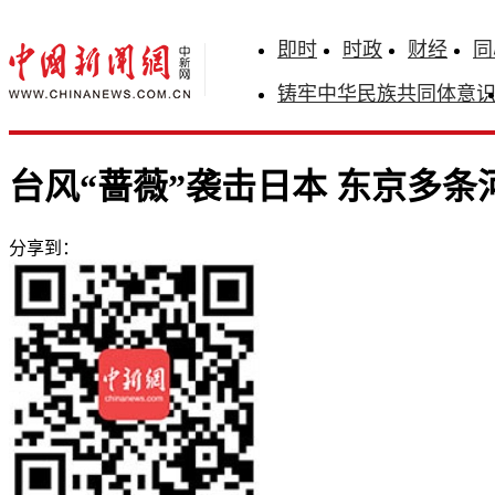
即时
时政
财经
同
铸牢中华民族共同体意
台风“蔷薇”袭击日本 东京多条
分享到：