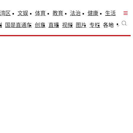
湾区
文娱
体育
教育
法治
健康
生活
刊
国是直通车
创意
直播
视频
图片
专栏
各地