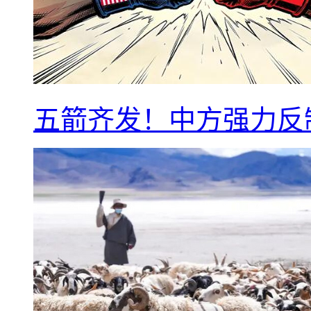
五箭齐发！中方强力反