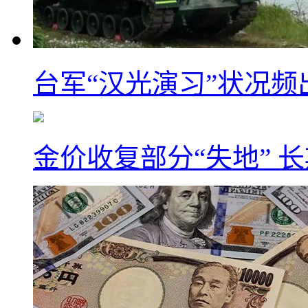
台军“汉光演习”状况频
金价收复部分“失地” 