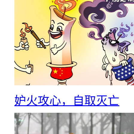
妒火攻心，自取灭亡