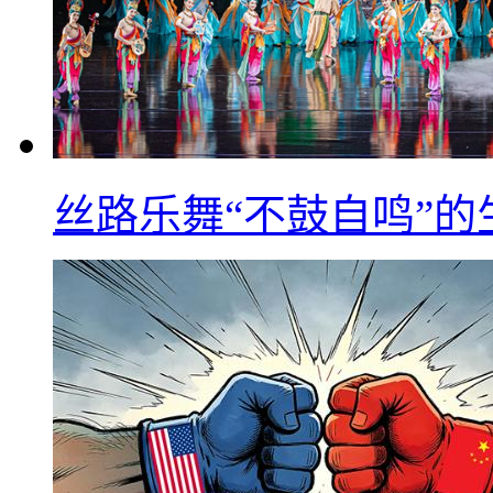
丝路乐舞“不鼓自鸣”