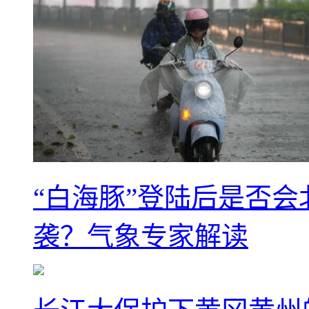
“白海豚”登陆后是否会
袭？气象专家解读