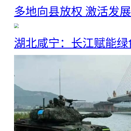
多地向县放权 激活发
湖北咸宁：长江赋能绿