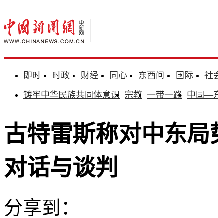
即时
时政
财经
同心
东西问
国际
社
铸牢中华民族共同体意识
宗教
一带一路
中国—
古特雷斯称对中东局
对话与谈判
分享到：