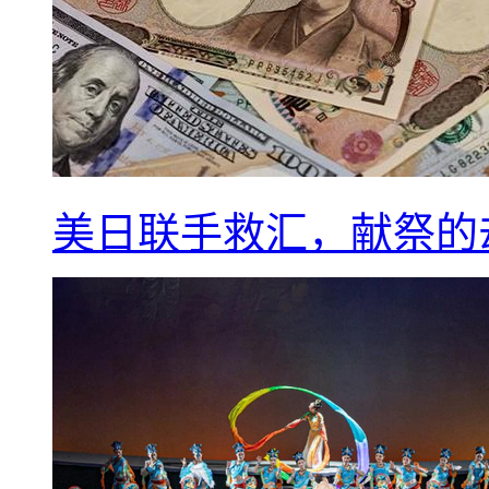
美日联手救汇，献祭的