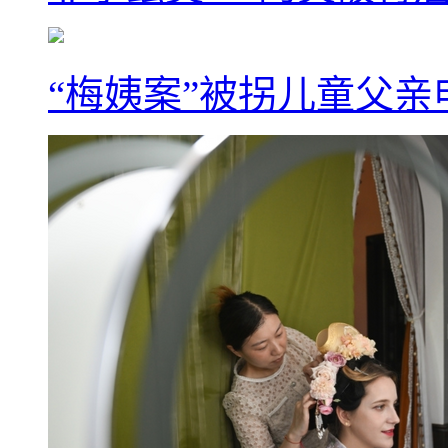
“梅姨案”被拐儿童父