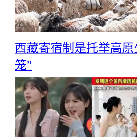
西藏寄宿制是托举高原
笼”