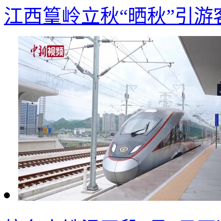
江西篁岭立秋“晒秋”引游