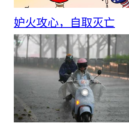
妒火攻心，自取灭亡