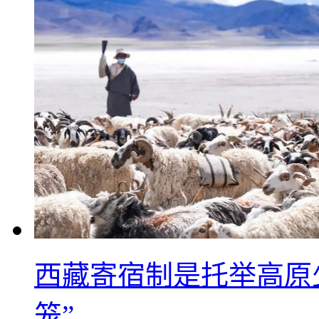
西藏寄宿制是托举高原
笼”