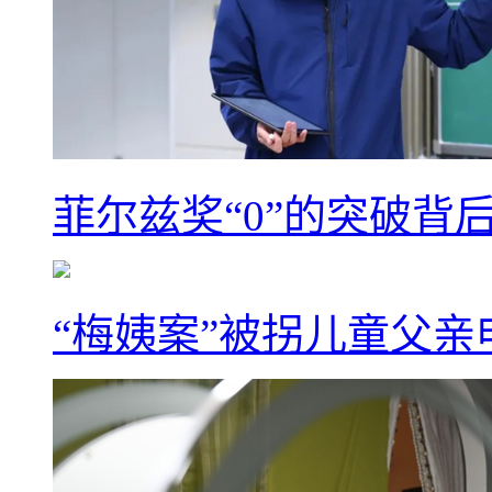
菲尔兹奖“0”的突破背
“梅姨案”被拐儿童父