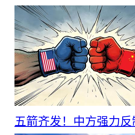
五箭齐发！中方强力反