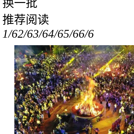
换一批
推荐阅读
1/6
2/6
3/6
4/6
5/6
6/6