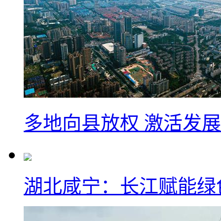
多地向县放权 激活发
湖北咸宁：长江赋能绿