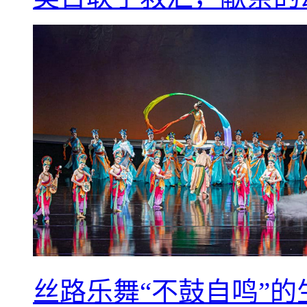
丝路乐舞“不鼓自鸣”