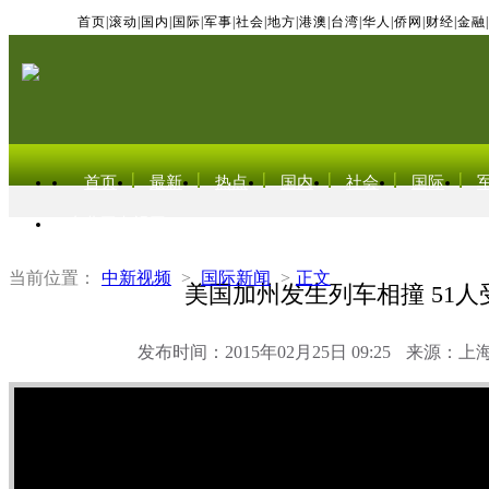
首页
|
滚动
|
国内
|
国际
|
军事
|
社会
|
地方
|
港澳
|
台湾
|
华人
|
侨网
|
财经
|
金融
|
首页
最新
热点
国内
社会
国际
东北亚电视网
当前位置：
中新视频
>
国际新闻
>
正文
美国加州发生列车相撞 51人
发布时间：2015年02月25日 09:25
来源：上