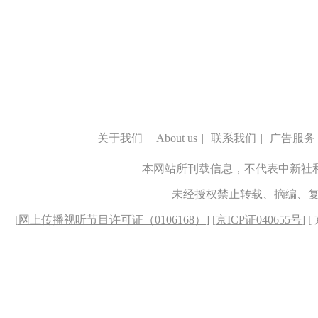
关于我们
|
About us
|
联系我们
|
广告服务
本网站所刊载信息，不代表中新社
未经授权禁止转载、摘编、
[
网上传播视听节目许可证（0106168）
] [
京ICP证040655号
] 