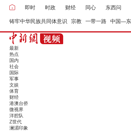
即时
时政
财经
同心
东西问
铸牢中华民族共同体意识
宗教
一带一路
中国—
最新
热点
国内
社会
国际
军事
文娱
体育
财经
港澳台侨
微视界
洋腔队
Z世代
澜湄印象