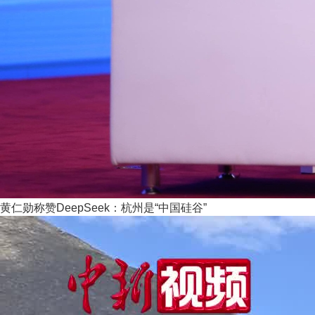
黄仁勋称赞DeepSeek：杭州是“中国硅谷”