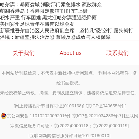
哈尔滨：暴雨袭城 消防部门紧急排水 疏散群众
萌翻香港岛！香港限定熊猫“叮叮车”上街
积水严重 行车困难 黑龙江哈尔滨遭遇强降雨
美国宾州足球青年在海南以球会友
新疆维吾尔自治区人民政府副主席：坚持凡“恐”必打 露头就打
潘曦：新疆坚持法治反恐 兼顾反恐成效与人权保障
关于我们
About us
联系我们
本网站所刊载信息，不代表中新社和中新网观点。 刊用本网站稿件，务
经书面授权。
未经授权禁止转载、摘编、复制及建立镜像，违者将依法追究法律责任。
[
网上传播视听节目许可证(0106168)
] [
京ICP证040655号
] [
京公网安备 11010202009201号
] [
京ICP备2021034286号-7
] [
互联网
宗教信息服务许可证：京(2022)0000118；京(2022)0000119
]
[
互联网新闻信息服务许可证10120180010
]