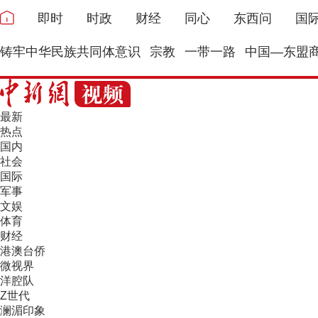
即时
时政
财经
同心
东西问
国
铸牢中华民族共同体意识
宗教
一带一路
中国—东盟
最新
热点
国内
社会
国际
军事
文娱
体育
财经
港澳台侨
微视界
洋腔队
Z世代
澜湄印象