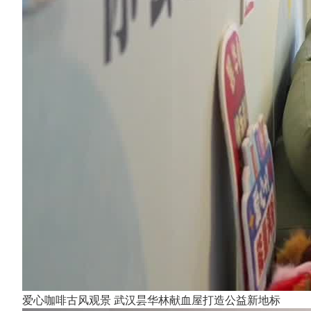
爱心咖啡古风观景 武汉昙华林献血屋打造公益新地标