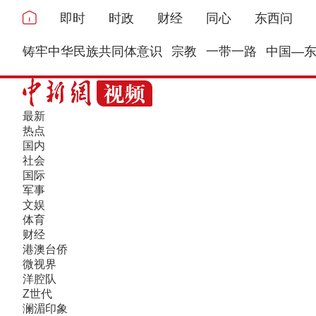
即时
时政
财经
同心
东西问
铸牢中华民族共同体意识
宗教
一带一路
中国—
最新
热点
国内
社会
国际
军事
文娱
体育
财经
港澳台侨
微视界
洋腔队
Z世代
澜湄印象