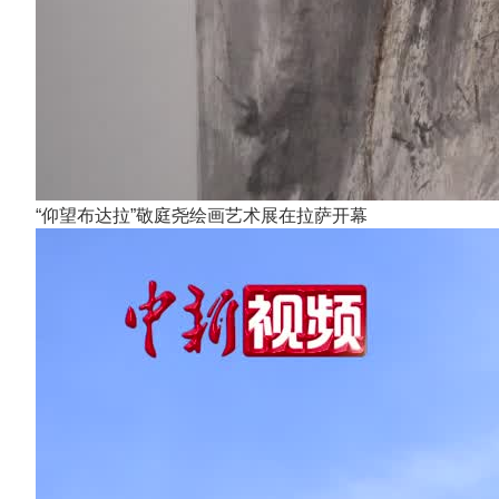
“仰望布达拉”敬庭尧绘画艺术展在拉萨开幕