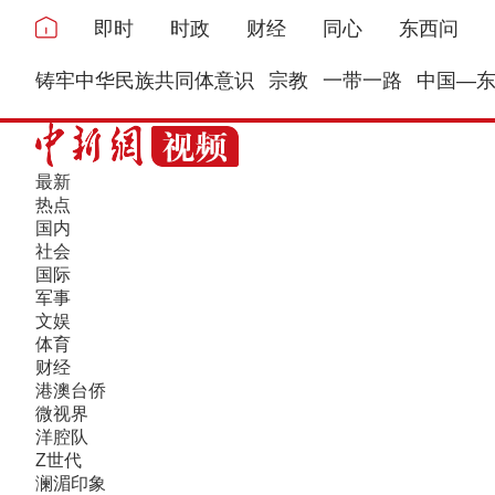
即时
时政
财经
同心
东西问
铸牢中华民族共同体意识
宗教
一带一路
中国—
最新
热点
国内
社会
国际
军事
文娱
体育
财经
港澳台侨
微视界
洋腔队
Z世代
澜湄印象