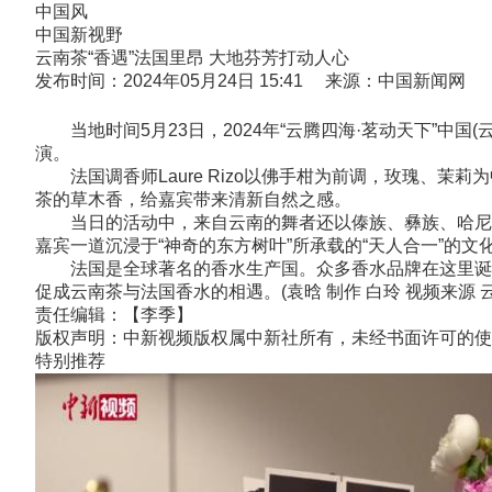
中国风
中国新视野
云南茶“香遇”法国里昂 大地芬芳打动人心
发布时间：2024年05月24日 15:41 来源：中国新闻网
当地时间5月23日，2024年“云腾四海·茗动天下”中
演。
法国调香师Laure Rizo以佛手柑为前调，玫瑰、茉
茶的草木香，给嘉宾带来清新自然之感。
当日的活动中，来自云南的舞者还以傣族、彝族、哈尼族
嘉宾一道沉浸于“神奇的东方树叶”所承载的“天人合一”的文
法国是全球著名的香水生产国。众多香水品牌在这里诞生
促成云南茶与法国香水的相遇。(袁晗 制作 白玲 视频来源
责任编辑：【李季】
版权声明：中新视频版权属中新社所有，未经书面许可的使
特别推荐