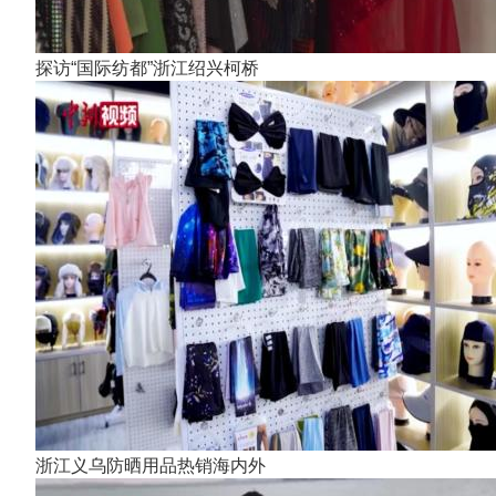
探访“国际纺都”浙江绍兴柯桥
浙江义乌防晒用品热销海内外