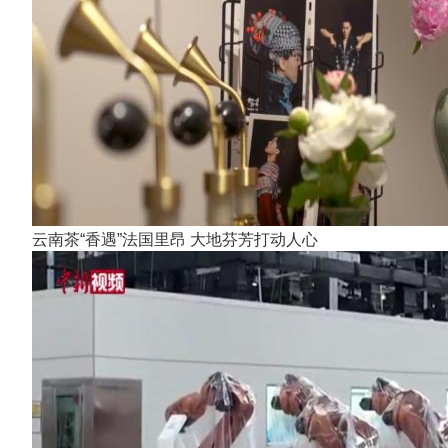
云南茶“香遇”法国里昂 大地芬芳打动人心