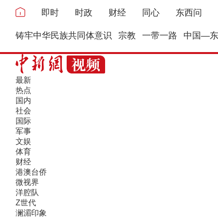
即时
时政
财经
同心
东西问
铸牢中华民族共同体意识
宗教
一带一路
中国—
最新
热点
国内
社会
国际
军事
文娱
体育
财经
港澳台侨
微视界
洋腔队
Z世代
澜湄印象