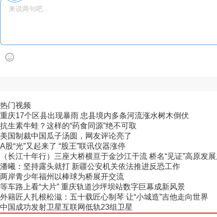
热门视频
重庆17个区县出现暴雨 忠县境内多条河流涨水树木倒伏
抗生素牛蛙？这样的“药食同源”绝不可取
美国制裁中国瓜子汤圆，网友评论亮了
A股“光”又起来了 “股王”联讯仪器涨停
（长江十年行）三座大桥横亘于金沙江干流 桥名“见证”高原发
潘曦：坚持露头就打 新疆公安机关依法推进反恐工作
两岸青少年福州以棒球为桥展开交流
等车路上看“大片” 重庆轨道沙坪坝站数字巨幕成新风景
外籍匠人扎根松滋：五十载匠心制琴 让“小城造”吉他走向世界
中国成功发射卫星互联网低轨23组卫星