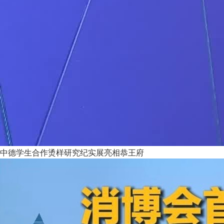
中德学生合作烫样研究纪实展亮相恭王府