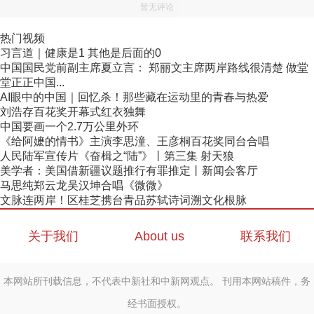
暂无评论
热门视频
习言道｜健康是1 其他是后面的0
中国国民党前副主席夏立言： 郑丽文主席两岸路线很清楚 做堂
堂正正中国...
AI眼中的中国｜回忆杀！那些藏在运动里的青春与热爱
刘浩存百花奖开幕式红衣独舞
中国要画一个2.7万公里外环
《给阿嬷的情书》主演李思潼、王彦桐百花奖同台合唱
人民陆军宣传片《奋楫之“陆”》丨第三集 射天狼
美学者：美国借新疆议题推行有罪推定丨新闻会客厅
马思纯郑云龙吴汉坤合唱《微微》
文脉连两岸！区桂芝携台青品苏轼诗词溯文化根脉
关于我们
About us
联系我们
本网站所刊载信息，不代表中新社和中新网观点。 刊用本网站稿件，务
经书面授权。