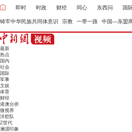
即时
时政
财经
同心
东西问
国
铸牢中华民族共同体意识
宗教
一带一路
中国—东盟
最新
热点
国内
社会
国际
军事
文娱
体育
财经
港澳台侨
微视界
洋腔队
Z世代
澜湄印象