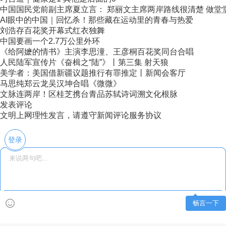
中国国民党前副主席夏立言： 郑丽文主席两岸路线很清楚 做堂堂正
AI眼中的中国｜回忆杀！那些藏在运动里的青春与热爱
刘浩存百花奖开幕式红衣独舞
中国要画一个2.7万公里外环
《给阿嬷的情书》主演李思潼、王彦桐百花奖同台合唱
人民陆军宣传片《奋楫之“陆”》丨第三集 射天狼
美学者：美国借新疆议题推行有罪推定丨新闻会客厅
马思纯郑云龙吴汉坤合唱《微微》
文脉连两岸！区桂芝携台青品苏轼诗词溯文化根脉
发表评论
文明上网理性发言，请遵守新闻评论服务协议
登录
畅言一下