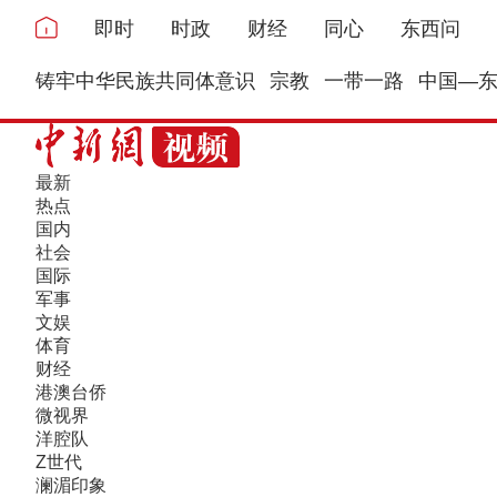
即时
时政
财经
同心
东西问
铸牢中华民族共同体意识
宗教
一带一路
中国—
最新
热点
国内
社会
国际
军事
文娱
体育
财经
港澳台侨
微视界
洋腔队
Z世代
澜湄印象