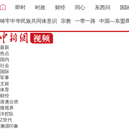
即时
时政
财经
同心
东西问
国
铸牢中华民族共同体意识
宗教
一带一路
中国—东盟
最新
热点
国内
社会
国际
军事
文娱
体育
财经
港澳台侨
微视界
洋腔队
Z世代
澜湄印象