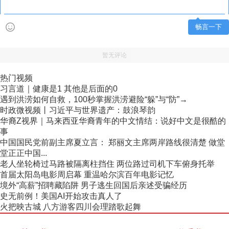
畅言一下
暂无评论
热门视频
习言道｜健康是1 其他是后面的0
遇到洪涝如何自救，100秒掌握洪涝避险“躲”与“防”→
时政微视频丨习近平与世界遗产：鼓浪琴韵
华裔Z视界｜马来西亚华裔青年的中文情结：说好中文是很酷的
事
中国国民党前副主席夏立言： 郑丽文主席两岸路线很清楚 做堂
堂正正中国...
老人坐轮椅过马路被隔离柱挡住 两位路过司机下车俯身托举
首届太阳岛电影周启幕 重温哈尔滨百年电影记忆
境外“高薪”招聘藏陷阱 男子逃生回国后亲述受骗经历
史无前例！美国AI开始攻击真人了
火把映古城 八方游客四川会理踏歌起舞